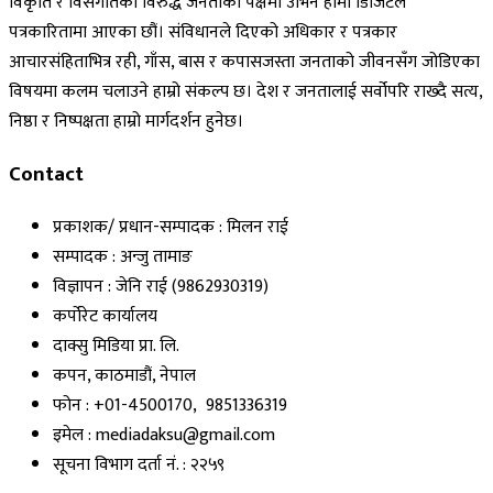
विकृति र विसंगतिका विरुद्ध जनताको पक्षमा उभिन हामी डिजिटल
पत्रकारितामा आएका छौं। संविधानले दिएको अधिकार र पत्रकार
आचारसंहिताभित्र रही, गाँस, बास र कपासजस्ता जनताको जीवनसँग जोडिएका
विषयमा कलम चलाउने हाम्रो संकल्प छ। देश र जनतालाई सर्वोपरि राख्दै सत्य,
निष्ठा र निष्पक्षता हाम्रो मार्गदर्शन हुनेछ।
Contact
प्रकाशक/ प्रधान-सम्पादक : मिलन राई
सम्पादक : अन्जु तामाङ
विज्ञापन : जेनि राई (9862930319)
कर्पोरेट कार्यालय
दाक्सु मिडिया प्रा. लि.
कपन, काठमाडौं, नेपाल
फोन : +01-4500170, 9851336319
इमेल : mediadaksu@gmail.com
सूचना विभाग दर्ता नं. : २२५९