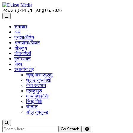
२०८३ श्रावण २१ | Aug 06, 2026
समाचार
अर्थ
प्रदेश/विशेष
अन्तर्वार्ता/विचार
खेलकुद
जीवनशैली
मनोरञ्जन
विश्व
स्थानीय तह
खुम्बु पासाङल्हमु
थुलुङ दुधकोशी
नेचा सल्यान
महाकुलुङ
माप्य दुधकोशी
लिखु पिके
सोताङ
सोलु दुधकुन्ड
Go
Search