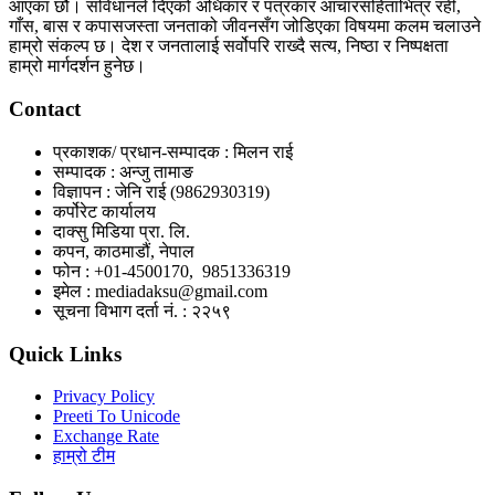
आएका छौं। संविधानले दिएको अधिकार र पत्रकार आचारसंहिताभित्र रही,
गाँस, बास र कपासजस्ता जनताको जीवनसँग जोडिएका विषयमा कलम चलाउने
हाम्रो संकल्प छ। देश र जनतालाई सर्वोपरि राख्दै सत्य, निष्ठा र निष्पक्षता
हाम्रो मार्गदर्शन हुनेछ।
Contact
प्रकाशक/ प्रधान-सम्पादक : मिलन राई
सम्पादक : अन्जु तामाङ
विज्ञापन : जेनि राई (9862930319)
कर्पोरेट कार्यालय
दाक्सु मिडिया प्रा. लि.
कपन, काठमाडौं, नेपाल
फोन : +01-4500170, 9851336319
इमेल : mediadaksu@gmail.com
सूचना विभाग दर्ता नं. : २२५९
Quick Links
Privacy Policy
Preeti To Unicode
Exchange Rate
हाम्रो टीम