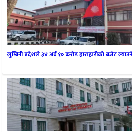
लुम्बिनी प्रदेशले ३४ अर्ब १० करोड हाराहारीको बजेट ल्याउन