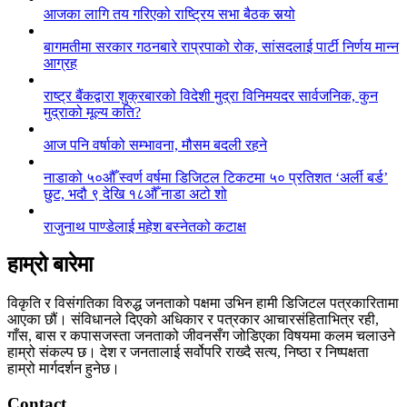
आजका लागि तय गरिएको राष्ट्रिय सभा बैठक सर्‍यो
बागमतीमा सरकार गठनबारे राप्रपाको रोक, सांसदलाई पार्टी निर्णय मान्न
आग्रह
राष्ट्र बैंकद्वारा शुक्रबारको विदेशी मुद्रा विनिमयदर सार्वजनिक, कुन
मुद्राको मूल्य कति?
आज पनि वर्षाको सम्भावना, मौसम बदली रहने
नाडाको ५०औँ स्वर्ण वर्षमा डिजिटल टिकटमा ५० प्रतिशत ‘अर्ली बर्ड’
छुट, भदौ ९ देखि १८औँ नाडा अटो शो
राजुनाथ पाण्डेलाई महेश बस्नेतको कटाक्ष
हाम्रो बारेमा
विकृति र विसंगतिका विरुद्ध जनताको पक्षमा उभिन हामी डिजिटल पत्रकारितामा
आएका छौं। संविधानले दिएको अधिकार र पत्रकार आचारसंहिताभित्र रही,
गाँस, बास र कपासजस्ता जनताको जीवनसँग जोडिएका विषयमा कलम चलाउने
हाम्रो संकल्प छ। देश र जनतालाई सर्वोपरि राख्दै सत्य, निष्ठा र निष्पक्षता
हाम्रो मार्गदर्शन हुनेछ।
Contact