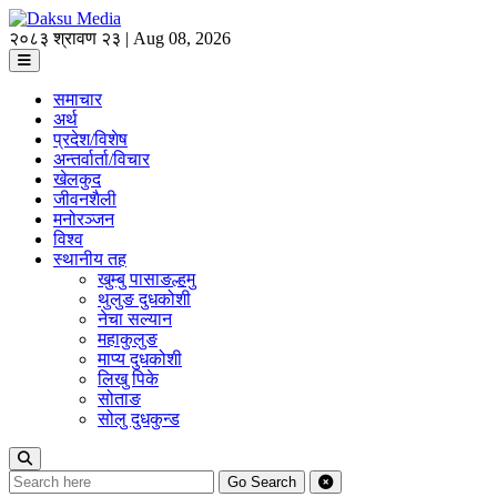
२०८३ श्रावण २३ | Aug 08, 2026
समाचार
अर्थ
प्रदेश/विशेष
अन्तर्वार्ता/विचार
खेलकुद
जीवनशैली
मनोरञ्जन
विश्व
स्थानीय तह
खुम्बु पासाङल्हमु
थुलुङ दुधकोशी
नेचा सल्यान
महाकुलुङ
माप्य दुधकोशी
लिखु पिके
सोताङ
सोलु दुधकुन्ड
Go
Search