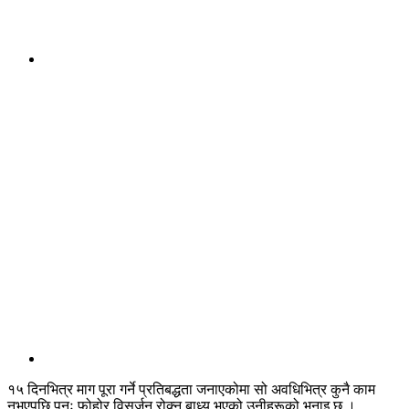
१५ दिनभित्र माग पूरा गर्ने प्रतिबद्धता जनाएकोमा सो अवधिभित्र कुनै काम
नभएपछि पुनः फोहोर विसर्जन रोक्न बाध्य भएको उनीहरूको भनाइ छ ।