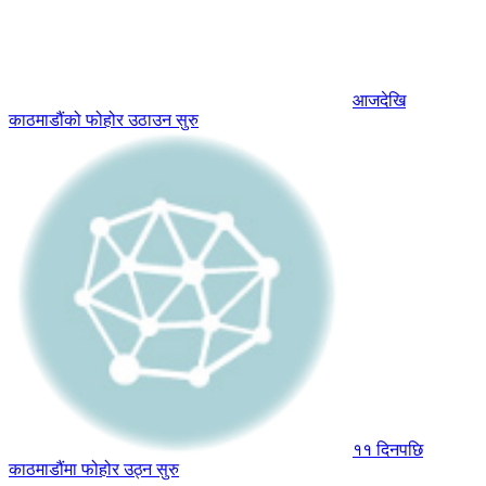
आजदेखि
काठमाडौंको फोहोर उठाउन सुरु
११ दिनपछि
काठमाडौंमा फोहोर उठ्न सुरु