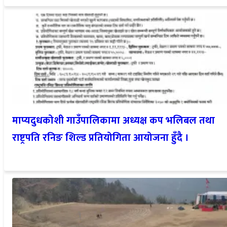
माप्यदुधकोशी गाउँपालिकामा अध्यक्ष कप भलिबल तथा
राष्ट्रपति रनिङ शिल्ड प्रतियोगिता आयोजना हुँदै ।