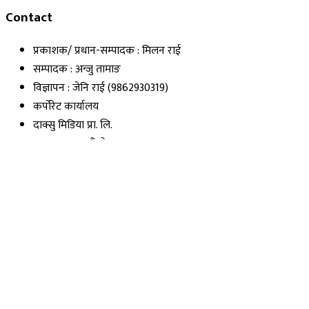
Contact
प्रकाशक/ प्रधान-सम्पादक : मिलन राई
सम्पादक : अन्जु तामाङ
विज्ञापन : जेनि राई (9862930319)
कर्पोरेट कार्यालय
दाक्सु मिडिया प्रा. लि.
कपन, काठमाडौं, नेपाल
फोन : +01-4500170, 9851336319
इमेल : mediadaksu@gmail.com
सूचना विभाग दर्ता नं. : २२५९
Quick Links
Privacy Policy
Preeti To Unicode
Exchange Rate