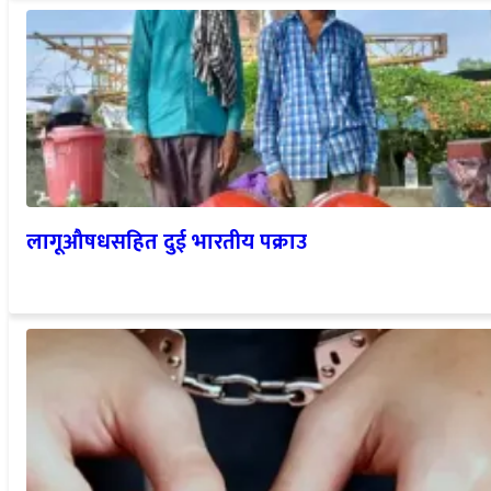
लागूऔषधसहित दुई भारतीय पक्राउ