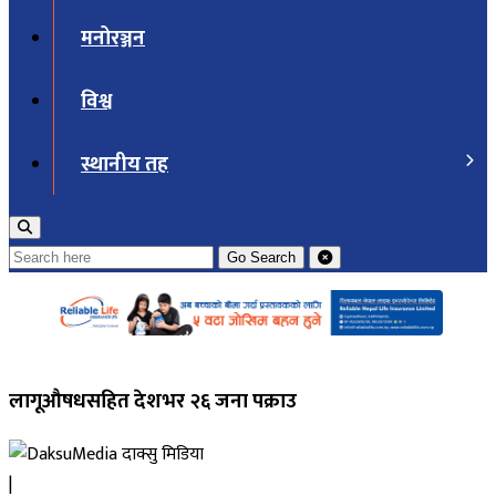
मनोरञ्जन
विश्व
स्थानीय तह
Go
Search
लागूऔषधसहित देशभर २६ जना पक्राउ
दाक्सु मिडिया
|