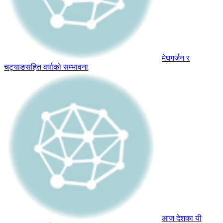
मेघगर्जन र
चट्याङसहित वर्षाको सम्भावना
आज देशका यी