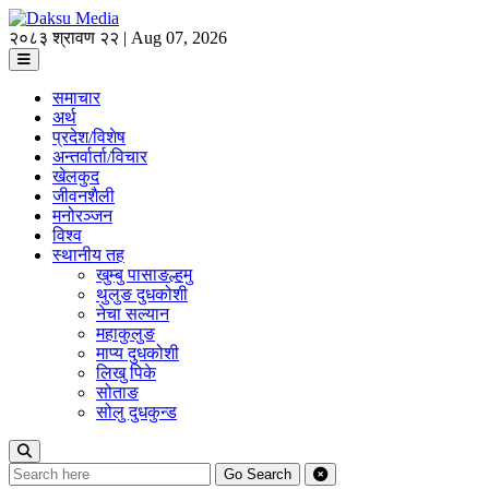
२०८३ श्रावण २२ | Aug 07, 2026
समाचार
अर्थ
प्रदेश/विशेष
अन्तर्वार्ता/विचार
खेलकुद
जीवनशैली
मनोरञ्जन
विश्व
स्थानीय तह
खुम्बु पासाङल्हमु
थुलुङ दुधकोशी
नेचा सल्यान
महाकुलुङ
माप्य दुधकोशी
लिखु पिके
सोताङ
सोलु दुधकुन्ड
Go
Search