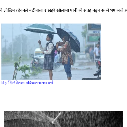
न बहावको जोखिम रहेकाले नदीनाला र खहरे खोलामा पानीको सतह बढ्न सक्ने भएका
बिहानैदेखि देशका अधिकांश भागमा वर्षा