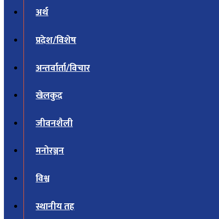
अर्थ
प्रदेश/विशेष
अन्तर्वार्ता/विचार
खेलकुद
जीवनशैली
मनोरञ्जन
विश्व
स्थानीय तह