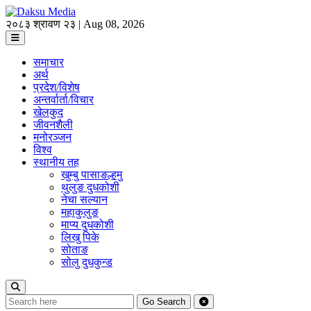
२०८३ श्रावण २३ | Aug 08, 2026
समाचार
अर्थ
प्रदेश/विशेष
अन्तर्वार्ता/विचार
खेलकुद
जीवनशैली
मनोरञ्जन
विश्व
स्थानीय तह
खुम्बु पासाङल्हमु
थुलुङ दुधकोशी
नेचा सल्यान
महाकुलुङ
माप्य दुधकोशी
लिखु पिके
सोताङ
सोलु दुधकुन्ड
Go
Search