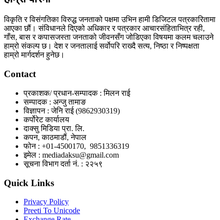
विकृति र विसंगतिका विरुद्ध जनताको पक्षमा उभिन हामी डिजिटल पत्रकारितामा
आएका छौं। संविधानले दिएको अधिकार र पत्रकार आचारसंहिताभित्र रही,
गाँस, बास र कपासजस्ता जनताको जीवनसँग जोडिएका विषयमा कलम चलाउने
हाम्रो संकल्प छ। देश र जनतालाई सर्वोपरि राख्दै सत्य, निष्ठा र निष्पक्षता
हाम्रो मार्गदर्शन हुनेछ।
Contact
प्रकाशक/ प्रधान-सम्पादक : मिलन राई
सम्पादक : अन्जु तामाङ
विज्ञापन : जेनि राई (9862930319)
कर्पोरेट कार्यालय
दाक्सु मिडिया प्रा. लि.
कपन, काठमाडौं, नेपाल
फोन : +01-4500170, 9851336319
इमेल : mediadaksu@gmail.com
सूचना विभाग दर्ता नं. : २२५९
Quick Links
Privacy Policy
Preeti To Unicode
Exchange Rate