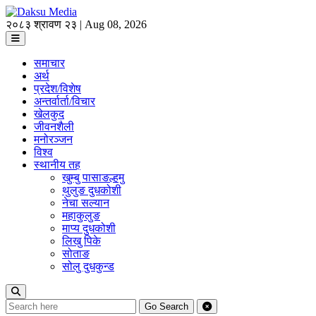
२०८३ श्रावण २३ | Aug 08, 2026
समाचार
अर्थ
प्रदेश/विशेष
अन्तर्वार्ता/विचार
खेलकुद
जीवनशैली
मनोरञ्जन
विश्व
स्थानीय तह
खुम्बु पासाङल्हमु
थुलुङ दुधकोशी
नेचा सल्यान
महाकुलुङ
माप्य दुधकोशी
लिखु पिके
सोताङ
सोलु दुधकुन्ड
Go
Search