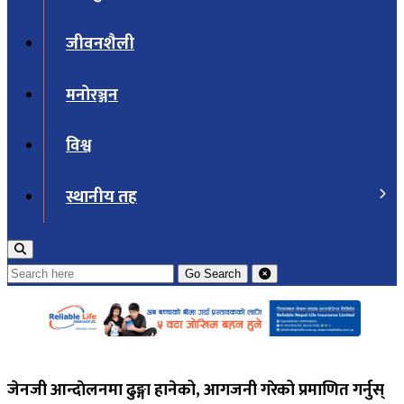
जीवनशैली
मनोरञ्जन
विश्व
स्थानीय तह
Go
Search
जेनजी आन्दाेलनमा ढुङ्गा हानेको, आगजनी गरेको प्रमाणित गर्नुस्