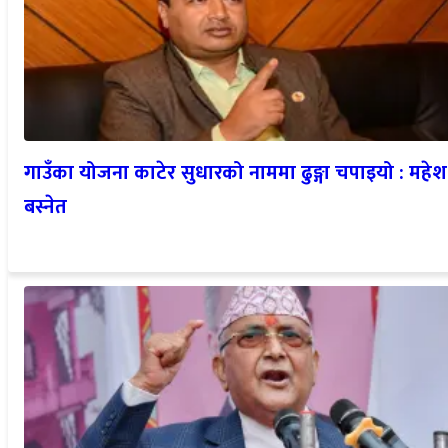
गाउँका योजना काटेर सुधारको नाममा ढुङ्गा चपाइयो : महेश
बस्नेत