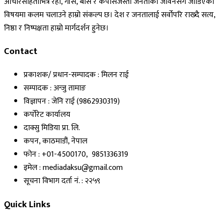
आचारसंहिताभित्र रही, गाँस, बास र कपासजस्ता जनताको जीवनसँग जोडिएका
विषयमा कलम चलाउने हाम्रो संकल्प छ। देश र जनतालाई सर्वोपरि राख्दै सत्य,
निष्ठा र निष्पक्षता हाम्रो मार्गदर्शन हुनेछ।
Contact
प्रकाशक/ प्रधान-सम्पादक : मिलन राई
सम्पादक : अन्जु तामाङ
विज्ञापन : जेनि राई (9862930319)
कर्पोरेट कार्यालय
दाक्सु मिडिया प्रा. लि.
कपन, काठमाडौं, नेपाल
फोन : +01-4500170, 9851336319
इमेल : mediadaksu@gmail.com
सूचना विभाग दर्ता नं. : २२५९
Quick Links