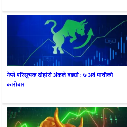
नेप्से परिसूचक दोहोरो अंकले बढ्यो : ७ अर्ब माथीको
कारोबार