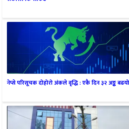
नेप्से परिसूचक दोहोरो अंकले वृद्धि : एकै दिन ३२ अङ्क बढय