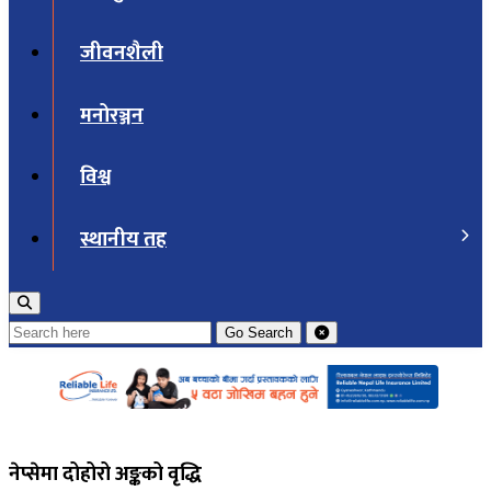
जीवनशैली
मनोरञ्जन
विश्व
स्थानीय तह
Go
Search
नेप्सेमा दोहोरो अङ्कको वृद्धि