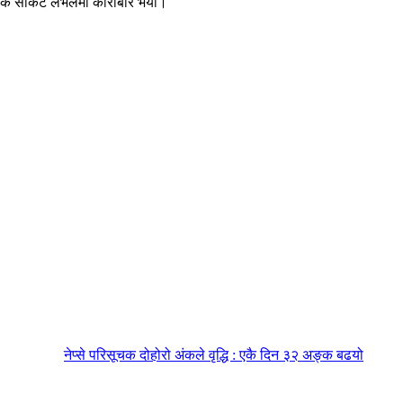
त्मक सर्किट लेभलमा कारोबार भयो।
नेप्से परिसूचक दोहोरो अंकले वृद्धि : एकै दिन ३२ अङ्क बढयो