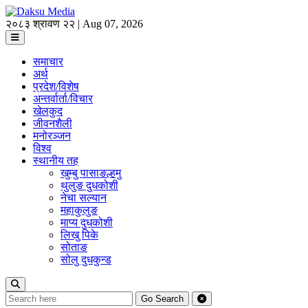
२०८३ श्रावण २२ | Aug 07, 2026
समाचार
अर्थ
प्रदेश/विशेष
अन्तर्वार्ता/विचार
खेलकुद
जीवनशैली
मनोरञ्जन
विश्व
स्थानीय तह
खुम्बु पासाङल्हमु
थुलुङ दुधकोशी
नेचा सल्यान
महाकुलुङ
माप्य दुधकोशी
लिखु पिके
सोताङ
सोलु दुधकुन्ड
Go
Search