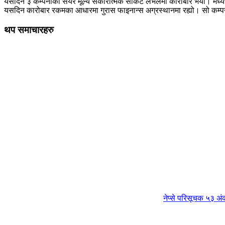
यसदिन ३ कम्पनीको सेयर मूल्य सकारात्मक सर्किट लेभलमा कारोबार भयो। मध्येभो
यसदिन कारोबार रकमका आधारमा गुरास फाइनान्स अग्रस्थानमा रह्यो। सो कम्
थप समाचारहरु
नेप्से परिसूचक ५३ अं