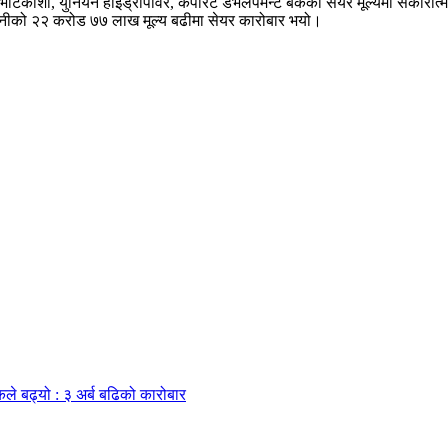
टेकोशी, युनियन हाइड्रोपावर, कर्पोरेट डेभलपमेन्ट बैंकको सेयर मूल्यमा सकारा
पनीको २२ करोड ७७ लाख मूल्य बढीमा सेयर कारोबार भयो।
कले बढ्यो : ३ अर्ब बढिको कारोबार