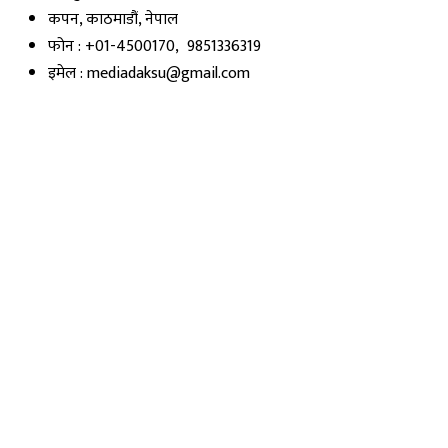
कपन, काठमाडौं, नेपाल
फोन : +01-4500170, 9851336319
इमेल : mediadaksu@gmail.com
सूचना विभाग दर्ता नं. : २२५९
Quick Links
Privacy Policy
Preeti To Unicode
Exchange Rate
हाम्रो टीम
Follow Us
YouTube
Facebook
© 2026 Daksu Media. All rights reserved.
बिज्ञापन
•
सम्पर्क
•
हाम्रो बारेमा