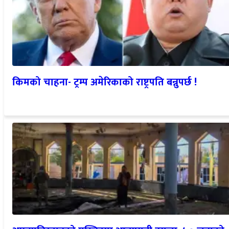
किमको चाहना- ट्रम्प अमेरिकाको राष्ट्रपति बन्नुपर्छ !
अफगानिस्तानको मस्जिदमा आत्मघाती हमला, ५० जनाको