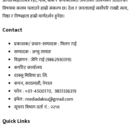
आचारसंहिताभित्र रही, गाँस, बास र कपासजस्ता जनताको जीवनसँग जोडिएका
विषयमा कलम चलाउने हाम्रो संकल्प छ। देश र जनतालाई सर्वोपरि राख्दै सत्य,
निष्ठा र निष्पक्षता हाम्रो मार्गदर्शन हुनेछ।
Contact
प्रकाशक/ प्रधान-सम्पादक : मिलन राई
सम्पादक : अन्जु तामाङ
विज्ञापन : जेनि राई (9862930319)
कर्पोरेट कार्यालय
दाक्सु मिडिया प्रा. लि.
कपन, काठमाडौं, नेपाल
फोन : +01-4500170, 9851336319
इमेल : mediadaksu@gmail.com
सूचना विभाग दर्ता नं. : २२५९
Quick Links