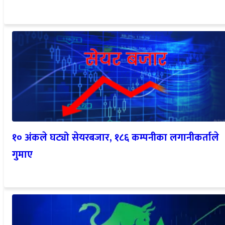
१० अंकले घट्यो सेयरबजार, १८६ कम्पनीका लगानीकर्ताले
गुमाए