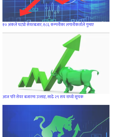
१० अंकले घट्यो सेयरबजार, १८६ कम्पनीका लगानीकर्ताले गुमाए
आज पनि सेयर बजारमा उत्साह, साढे २९ सय नाघ्यो सूचक