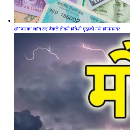
शनिबारका लागि राष्ट्र बैंकले तोक्यो विदेशी मुद्राको नयाँ विनिमयदर