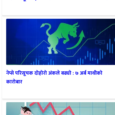
नेप्से परिसूचक दोहोरो अंकले बढ्यो : ७ अर्ब माथीको
कारोबार