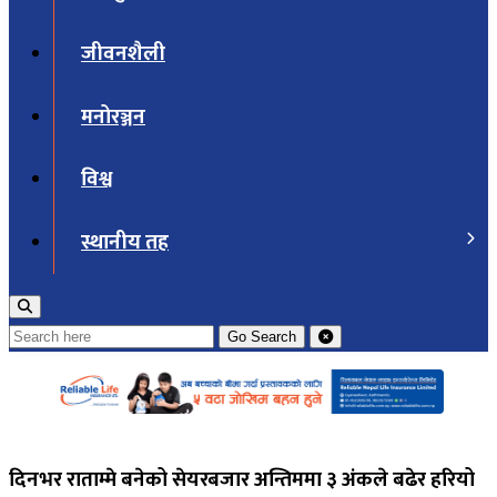
जीवनशैली
मनोरञ्जन
विश्व
स्थानीय तह
Go
Search
दिनभर राताम्मे बनेको सेयरबजार अन्तिममा ३ अंकले बढेर हरियो