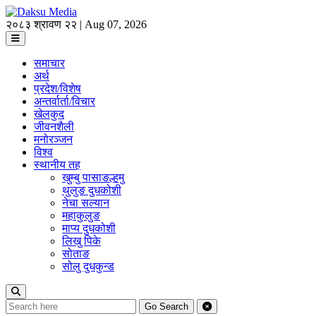
२०८३ श्रावण २२ | Aug 07, 2026
समाचार
अर्थ
प्रदेश/विशेष
अन्तर्वार्ता/विचार
खेलकुद
जीवनशैली
मनोरञ्जन
विश्व
स्थानीय तह
खुम्बु पासाङल्हमु
थुलुङ दुधकोशी
नेचा सल्यान
महाकुलुङ
माप्य दुधकोशी
लिखु पिके
सोताङ
सोलु दुधकुन्ड
Go
Search