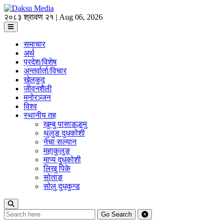
२०८३ श्रावण २१ | Aug 06, 2026
समाचार
अर्थ
प्रदेश/विशेष
अन्तर्वार्ता/विचार
खेलकुद
जीवनशैली
मनोरञ्जन
विश्व
स्थानीय तह
खुम्बु पासाङल्हमु
थुलुङ दुधकोशी
नेचा सल्यान
महाकुलुङ
माप्य दुधकोशी
लिखु पिके
सोताङ
सोलु दुधकुन्ड
Go
Search