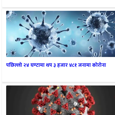
पछिल्लो २४ घण्टामा थप ३ हजार ४८१ जनामा कोरोना