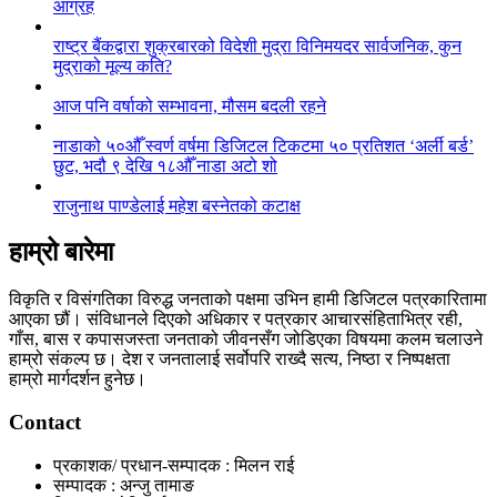
आग्रह
राष्ट्र बैंकद्वारा शुक्रबारको विदेशी मुद्रा विनिमयदर सार्वजनिक, कुन
मुद्राको मूल्य कति?
आज पनि वर्षाको सम्भावना, मौसम बदली रहने
नाडाको ५०औँ स्वर्ण वर्षमा डिजिटल टिकटमा ५० प्रतिशत ‘अर्ली बर्ड’
छुट, भदौ ९ देखि १८औँ नाडा अटो शो
राजुनाथ पाण्डेलाई महेश बस्नेतको कटाक्ष
हाम्रो बारेमा
विकृति र विसंगतिका विरुद्ध जनताको पक्षमा उभिन हामी डिजिटल पत्रकारितामा
आएका छौं। संविधानले दिएको अधिकार र पत्रकार आचारसंहिताभित्र रही,
गाँस, बास र कपासजस्ता जनताको जीवनसँग जोडिएका विषयमा कलम चलाउने
हाम्रो संकल्प छ। देश र जनतालाई सर्वोपरि राख्दै सत्य, निष्ठा र निष्पक्षता
हाम्रो मार्गदर्शन हुनेछ।
Contact
प्रकाशक/ प्रधान-सम्पादक : मिलन राई
सम्पादक : अन्जु तामाङ