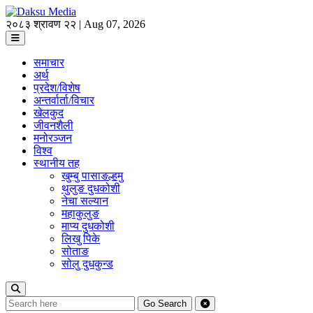
२०८३ श्रावण २२ | Aug 07, 2026
समाचार
अर्थ
प्रदेश/विशेष
अन्तर्वार्ता/विचार
खेलकुद
जीवनशैली
मनोरञ्जन
विश्व
स्थानीय तह
खुम्बु पासाङल्हमु
थुलुङ दुधकोशी
नेचा सल्यान
महाकुलुङ
माप्य दुधकोशी
लिखु पिके
सोताङ
सोलु दुधकुन्ड
Go
Search