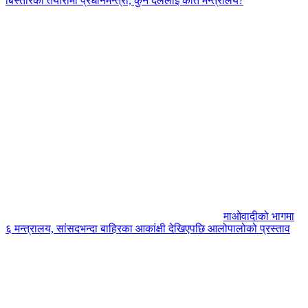
बिस्तारको तयारीमा प्रधानमन्त्री, कुन दललाई कति मन्त्रालय?
माओवादीको भागमा
६ मन्त्रालय, सांसदभन्दा बाहिरका आकांक्षी देखिएपछि आलोपालोको प्रस्ताव