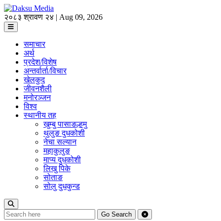
२०८३ श्रावण २४ | Aug 09, 2026
समाचार
अर्थ
प्रदेश/विशेष
अन्तर्वार्ता/विचार
खेलकुद
जीवनशैली
मनोरञ्जन
विश्व
स्थानीय तह
खुम्बु पासाङल्हमु
थुलुङ दुधकोशी
नेचा सल्यान
महाकुलुङ
माप्य दुधकोशी
लिखु पिके
सोताङ
सोलु दुधकुन्ड
Go
Search