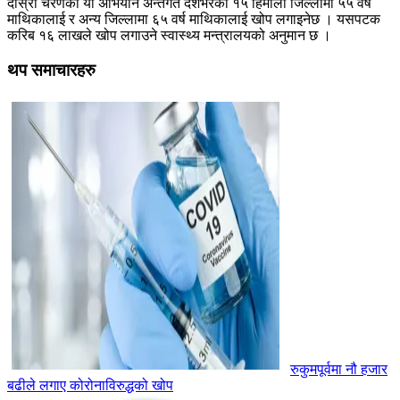
दोस्रो चरणको यो अभियान अन्तर्गत देशभरका १५ हिमाली जिल्लामा ५५ वर्ष
माथिकालाई र अन्य जिल्लामा ६५ वर्ष माथिकालाई खोप लगाइनेछ । यसपटक
करिब १६ लाखले खोप लगाउने स्वास्थ्य मन्त्रालयको अनुमान छ ।
थप समाचारहरु
रुकुमपूर्वमा नौ हजार
बढीले लगाए कोरोनाविरुद्धको खोप