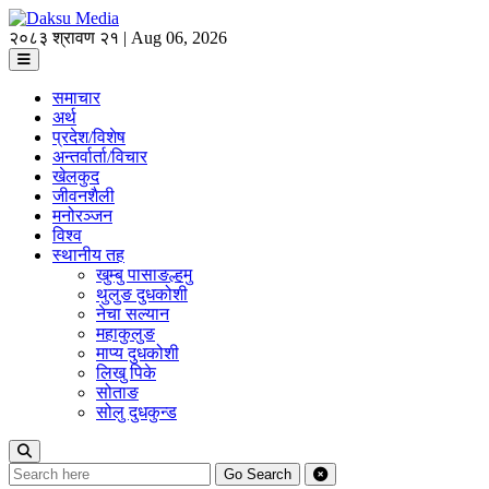
२०८३ श्रावण २१ | Aug 06, 2026
समाचार
अर्थ
प्रदेश/विशेष
अन्तर्वार्ता/विचार
खेलकुद
जीवनशैली
मनोरञ्जन
विश्व
स्थानीय तह
खुम्बु पासाङल्हमु
थुलुङ दुधकोशी
नेचा सल्यान
महाकुलुङ
माप्य दुधकोशी
लिखु पिके
सोताङ
सोलु दुधकुन्ड
Go
Search