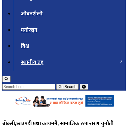
जीवनशैली
मनोरञ्जन
विश्व
स्थानीय तह
Go
Search
बोक्सी,छाउपडी प्रथा कायममै, सामाजिक रुपान्तरण चुनौती