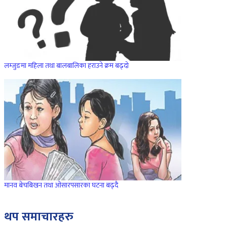
लम्जुङमा महिला तथा बालबालिका हराउने क्रम बढ्दो
मानव बेचबिखन तथा ओसारपसारका घटना बढ्दै
थप समाचारहरु