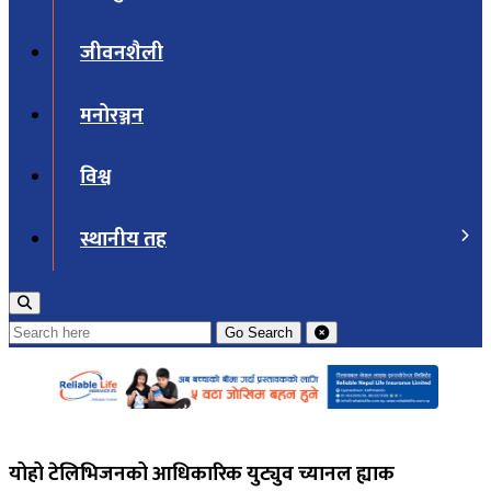
जीवनशैली
मनोरञ्जन
विश्व
स्थानीय तह
Go
Search
योहो टेलिभिजनको आधिकारिक युट्युव च्यानल ह्याक