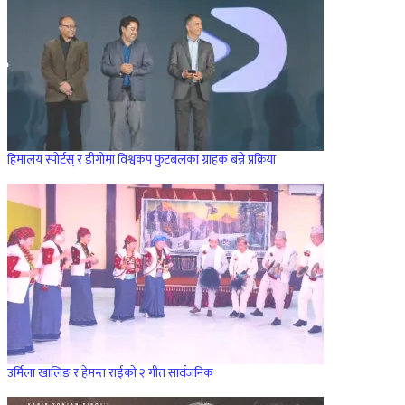
हिमालय स्पोर्टस् र डीगोमा विश्वकप फुटबलका ग्राहक बन्ने प्रक्रिया
उर्मिला खालिङ र हेमन्त राईको २ गीत सार्वजनिक