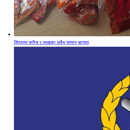
सिरहामा करिब ९ लाखका अवैध सामान बरामद