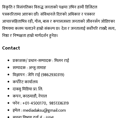
विकृति र विसंगतिका विरुद्ध जनताको पक्षमा उभिन हामी डिजिटल
पत्रकारितामा आएका छौं। संविधानले दिएको अधिकार र पत्रकार
आचारसंहिताभित्र रही, गाँस, बास र कपासजस्ता जनताको जीवनसँग जोडिएका
विषयमा कलम चलाउने हाम्रो संकल्प छ। देश र जनतालाई सर्वोपरि राख्दै सत्य,
निष्ठा र निष्पक्षता हाम्रो मार्गदर्शन हुनेछ।
Contact
प्रकाशक/ प्रधान-सम्पादक : मिलन राई
सम्पादक : अन्जु तामाङ
विज्ञापन : जेनि राई (9862930319)
कर्पोरेट कार्यालय
दाक्सु मिडिया प्रा. लि.
कपन, काठमाडौं, नेपाल
फोन : +01-4500170, 9851336319
इमेल : mediadaksu@gmail.com
सूचना विभाग दर्ता नं. : २२५९