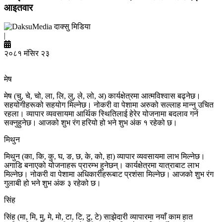
आइतवार
दाक्सु मिडिया
|
२०८१ मंसिर २३
मेष
मेष (चु, चे, चो, ला, लि, लु, ले, लो, अ) कार्यक्षेत्रमा आत्मविश्वास बढ्नेछ।
सहयोगीहरूको सहयोग मिल्नेछ। नोकरी वा पेशामा अरुको सल्लाह मान्नु उचित
रहला। व्यापार व्यवसायमा आर्थिक स्थितिलाई हेरेर योजनामा बदलाव गर्न
सक्नुहुनेछ। आजको शुभ रंग हरियो हो भने शुभ अंक १ रहेको छ।
मिथुन
मिथुन (का, कि, कु, घ, ङ, छ, के, को, हा) व्यापार व्यवसायमा लाभ मिल्नेछ।
अगाडि बनाएको योजनाहरू प्रारम्भ हुनेछन्। कार्यक्षेत्रमा यात्राबाट लाभ
मिल्नेछ। नोकरी वा पेशामा अधिकारीहरूबाट प्रशंसा मिल्नेछ। आजको शुभ रंग
गुलाबी हो भने शुभ अंक ३ रहेको छ।
सिंह
सिंह (मा, मि, मु, मे, मो, टा, टि, टु, टे) साझेदारी व्यापारमा नयाँ काम हात