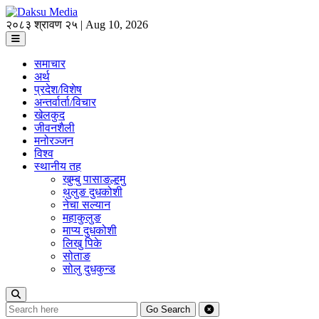
२०८३ श्रावण २५ | Aug 10, 2026
समाचार
अर्थ
प्रदेश/विशेष
अन्तर्वार्ता/विचार
खेलकुद
जीवनशैली
मनोरञ्जन
विश्व
स्थानीय तह
खुम्बु पासाङल्हमु
थुलुङ दुधकोशी
नेचा सल्यान
महाकुलुङ
माप्य दुधकोशी
लिखु पिके
सोताङ
सोलु दुधकुन्ड
Go
Search