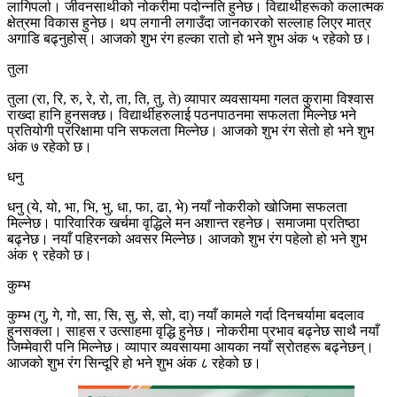
लागिपर्ला। जीवनसाथीको नोकरीमा पदोन्नति हुनेछ। विद्यार्थीहरूको कलात्मक
क्षेत्रमा विकास हुनेछ। थप लगानी लगाउँदा जानकारको सल्लाह लिएर मात्र
अगाडि बढ्नुहोस्। आजको शुभ रंग हल्का रातो हो भने शुभ अंक ५ रहेको छ।
तुला
तुला (रा, रि, रु, रे, रो, ता, ति, तु, ते) व्यापार व्यवसायमा गलत कुरामा विश्वास
राख्दा हानि हुनसक्छ। विद्यार्थीहरुलाई पठनपाठनमा सफलता मिल्नेछ भने
प्रतियोगी प्ररिक्षामा पनि सफलता मिल्नेछ। आजको शुभ रंग सेतो हो भने शुभ
अंक ७ रहेको छ।
धनु
धनु (ये, यो, भा, भि, भु, धा, फा, ढा, भे) नयाँ नोकरीको खोजिमा सफलता
मिल्नेछ। पारिवारिक खर्चमा वृद्धिले मन अशान्त रहनेछ। समाजमा प्रतिष्ठा
बढ्नेछ। नयाँ पहिरनको अवसर मिल्नेछ। आजको शुभ रंग पहेलो हो भने शुभ
अंक ९ रहेको छ।
कुम्भ
कुम्भ (गु, गे, गो, सा, सि, सु, से, सो, दा) नयाँ कामले गर्दा दिनचर्यामा बदलाव
हुनसक्ला। साहस र उत्साहमा वृद्धि हुनेछ। नोकरीमा प्रभाव बढ्नेछ साथै नयाँ
जिम्मेवारी पनि मिल्नेछ। व्यापार व्यवसायमा आयका नयाँ स्रोतहरू बढ्नेछन्।
आजको शुभ रंग सिन्दूरि हो भने शुभ अंक ८ रहेको छ।