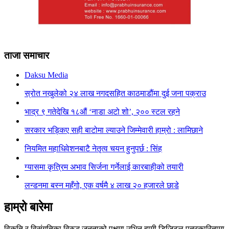
ताजा समाचार
Daksu Media
स्रोत नखुलेको २४ लाख नगदसहित काठमाडौंमा दुई जना पक्राउ
भाद्र ९ गतेदेखि १८औं ‘नाडा अटो शो’, २०० स्टल रहने
सरकार भड्किए सही बाटोमा ल्याउने जिम्मेवारी हाम्रो : लामिछाने
नियमित महाधिवेशनबाटै नेतृत्व चयन हुनुपर्छ : सिंह
ग्यासमा कृत्रिम अभाव सिर्जना गर्नेलाई कारबाहीको तयारी
लन्डनमा बस्न महँगो, एक वर्षमै ४ लाख २० हजारले छाडे
हाम्रो बारेमा
विकृति र विसंगतिका विरुद्ध जनताको पक्षमा उभिन हामी डिजिटल पत्रकारितामा