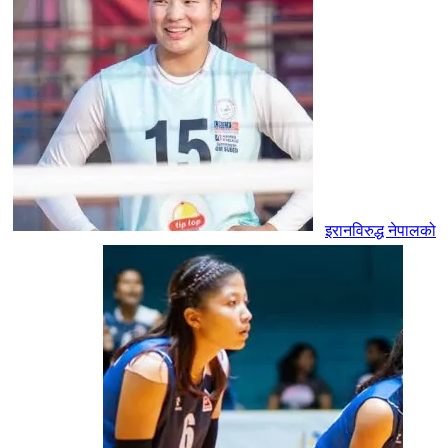
इरानविरुद्ध नेपालको