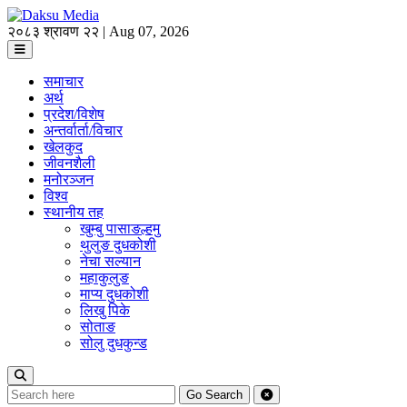
२०८३ श्रावण २२ | Aug 07, 2026
समाचार
अर्थ
प्रदेश/विशेष
अन्तर्वार्ता/विचार
खेलकुद
जीवनशैली
मनोरञ्जन
विश्व
स्थानीय तह
खुम्बु पासाङल्हमु
थुलुङ दुधकोशी
नेचा सल्यान
महाकुलुङ
माप्य दुधकोशी
लिखु पिके
सोताङ
सोलु दुधकुन्ड
Go
Search