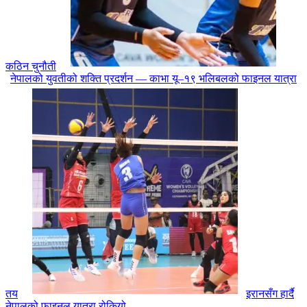
कठिन चुनौती
नेपालको युवतीको शक्ति प्रदर्शन — काभा यू–१९ भलिबलको फाइनल यात्रा
तय
इरानसँग हार्दै
नेपालको फाइनल यात्रा रोकियो