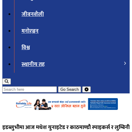
जीवनशैली
मनोरञ्जन
विश्व
स्थानीय तह
Go
Search
इडब्लुभीमा आज मधेश युनाइटेड र काठमाण्डौ स्पाइकर्स र लुम्बिनी