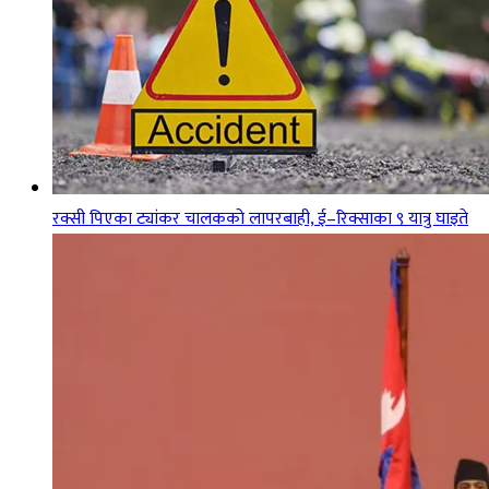
रक्सी पिएका ट्यांकर चालकको लापरबाही, ई–रिक्साका ९ यात्रु घाइते