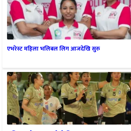
एभरेस्ट महिला भलिबल लिग आजदेखि सुरु