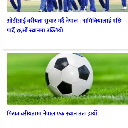
ओडीआई वरीयता सुधार गर्दै नेपाल : नामिबियालाई पछि
पार्दै १६औं स्थानमा उक्लियो
फिफा वरीयतामा नेपाल एक स्थान तल झर्यो