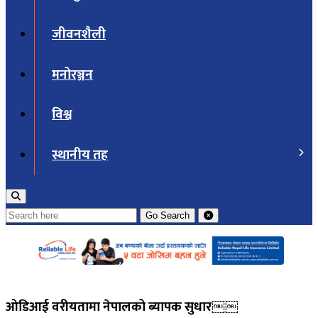
जीवनशैली
मनोरञ्जन
विश्व
स्थानीय तह
Go
Search
ओडिआई वरीयतामा नेपालको ब्यापक सुधार￼￼