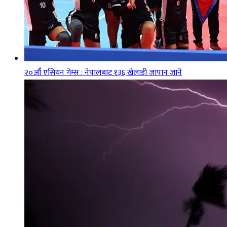
२०औँ एसियन गेम्स : नेपालबाट १३६ खेलाडी जापान जाने