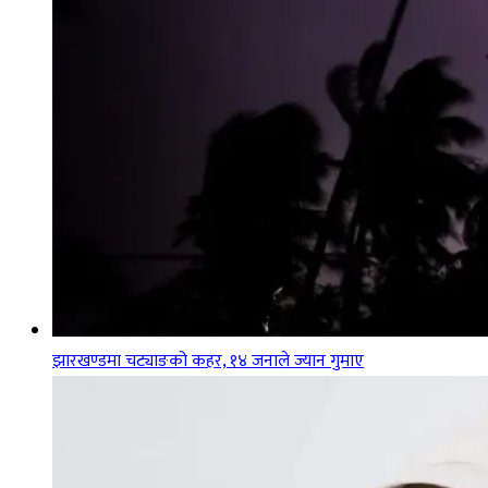
झारखण्डमा चट्याङको कहर, १४ जनाले ज्यान गुमाए