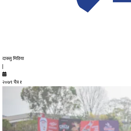
दाक्सु मिडिया
|
२०७९ चैत्र १