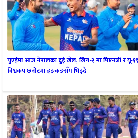
युएईमा आज नेपालका दुई खेल, लिग-२ मा पिएनजी र यू-१
विश्वकप छनोटमा हङकङसँग भिड्दै