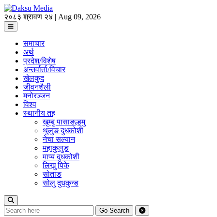
२०८३ श्रावण २४ | Aug 09, 2026
समाचार
अर्थ
प्रदेश/विशेष
अन्तर्वार्ता/विचार
खेलकुद
जीवनशैली
मनोरञ्जन
विश्व
स्थानीय तह
खुम्बु पासाङल्हमु
थुलुङ दुधकोशी
नेचा सल्यान
महाकुलुङ
माप्य दुधकोशी
लिखु पिके
सोताङ
सोलु दुधकुन्ड
Go
Search