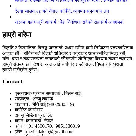
संघीयता र समावेशितामाथि हस्तक्षेप भए चुप लाग्दैनौँ : सन्तोष परियार
देउवा साउन २८ गते नेपाल फर्किँदै, आगमन समय पनि तय
रास्वपा महामन्त्री आचार्य : देश निर्माणमा सबैको सहकार्य आवश्यक
हाम्रो बारेमा
विकृति र विसंगतिका विरुद्ध जनताको पक्षमा उभिन हामी डिजिटल पत्रकारितामा
आएका छौं। संविधानले दिएको अधिकार र पत्रकार आचारसंहिताभित्र रही,
गाँस, बास र कपासजस्ता जनताको जीवनसँग जोडिएका विषयमा कलम चलाउने
हाम्रो संकल्प छ। देश र जनतालाई सर्वोपरि राख्दै सत्य, निष्ठा र निष्पक्षता
हाम्रो मार्गदर्शन हुनेछ।
Contact
प्रकाशक/ प्रधान-सम्पादक : मिलन राई
सम्पादक : अन्जु तामाङ
विज्ञापन : जेनि राई (9862930319)
कर्पोरेट कार्यालय
दाक्सु मिडिया प्रा. लि.
कपन, काठमाडौं, नेपाल
फोन : +01-4500170, 9851336319
इमेल : mediadaksu@gmail.com