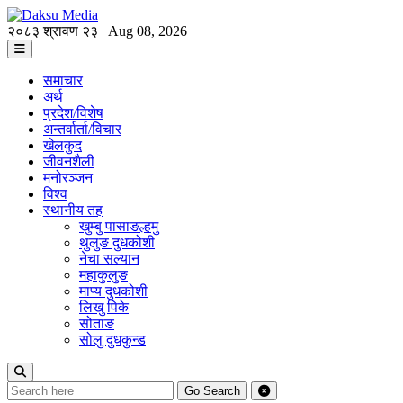
२०८३ श्रावण २३ | Aug 08, 2026
समाचार
अर्थ
प्रदेश/विशेष
अन्तर्वार्ता/विचार
खेलकुद
जीवनशैली
मनोरञ्जन
विश्व
स्थानीय तह
खुम्बु पासाङल्हमु
थुलुङ दुधकोशी
नेचा सल्यान
महाकुलुङ
माप्य दुधकोशी
लिखु पिके
सोताङ
सोलु दुधकुन्ड
Go
Search