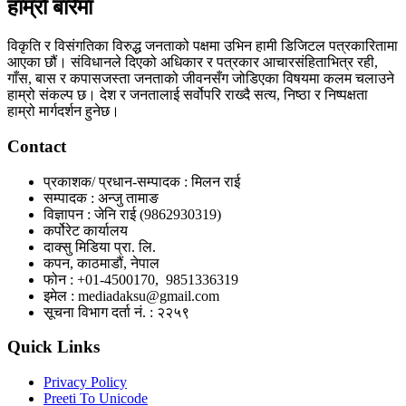
हाम्रो बारेमा
विकृति र विसंगतिका विरुद्ध जनताको पक्षमा उभिन हामी डिजिटल पत्रकारितामा
आएका छौं। संविधानले दिएको अधिकार र पत्रकार आचारसंहिताभित्र रही,
गाँस, बास र कपासजस्ता जनताको जीवनसँग जोडिएका विषयमा कलम चलाउने
हाम्रो संकल्प छ। देश र जनतालाई सर्वोपरि राख्दै सत्य, निष्ठा र निष्पक्षता
हाम्रो मार्गदर्शन हुनेछ।
Contact
प्रकाशक/ प्रधान-सम्पादक : मिलन राई
सम्पादक : अन्जु तामाङ
विज्ञापन : जेनि राई (9862930319)
कर्पोरेट कार्यालय
दाक्सु मिडिया प्रा. लि.
कपन, काठमाडौं, नेपाल
फोन : +01-4500170, 9851336319
इमेल : mediadaksu@gmail.com
सूचना विभाग दर्ता नं. : २२५९
Quick Links
Privacy Policy
Preeti To Unicode