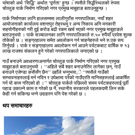
भाषाको अर्थ ‘सिद्धि’ अर्थात ‘पूर्णता’ हुन्छ । त्यसैले सिद्धीस्थलको रुपमा
चोत्लुङ पार्क निर्माण गरिएको नगर प्रमुख माबुहाङ बताउनुहुन्छ ।
पार्क निर्माणका लागि हालसम्ममा लालीगुराँस नगरपालिका, नयाँ शहर
आयोजनाको कार्यालय वशन्तपुर तेह्रथमु र अन्य निकाय अनि मनकारी
सहयोगीहरुको गरी दुई करोड बढी रकम खर्च भएको नगर प्रमुख माबुहाङले
बताउनुभयो । पार्क सञ्चालनका लागि नगरपालिकाले रु.५० रुपैंयाँ प्रवेश शुल्क
तोकेको छ । सङ्ग्रहालय समेत अवलोकन गर्न चाहनेहरुले भने रु.एक सय
तिर्नुपर्छ । पार्क र सङ्ग्रहालय अवलोकन गर्न आउने पर्यटकबाट वार्षिक रु १३
लाख राजश्व संकलन हुने गरेको नगरपालिकाले जनाएको छ ।
गाउँ बनाउने अवधारणाअन्तर्गत चोत्लुङ पार्क निर्माण गरिएको नगर प्रमुख
माबुहाङले बताउनुभयो । ‘‘अहिले सबै शहर बनाउनेतिर लागेका छन्, गाउँ
बनाउने एजेण्डा कसैसँग छैन’’ उहाँले भन्नुभया,े ‘‘त्यसैले गाउँको
सम्भावनाहरुलाई मर्न नदिन र उपेक्षामा परेको गाउँप्रति मानिसहरुलाई आकर्षित
गर्न यो काम गरिएको हो ।’’ चोत्लुङ पार्कले पछिल्लो समय पर्यटकहरुलाई पूर्वी
पहाड उकाल्ने काम त गरेको छ नै, स्थानीय सरकारले पहलकदमी लिन सके
केही गर्न सकिन्छ भन्ने उदाहरण पनि पेश गरेको छ ।
थप समाचारहरु