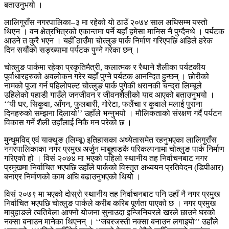
बताउनुभयो ।
लालिगुराँस नगरपालिका–३ मा रहेको यो ठाउँ २०७४ साल अघिसम्म यस्तो
थिएन । वन क्षेत्रभित्रको एकान्तमा पर्ने यहाँ हमेसा मानिस नै पुग्दैनथे । पर्यटक
आउने त कुरै भएन । यहीँ ठाउँमा चोत्लुङ पार्क निर्माण गरिएपछि अहिले हरेक
दिन सयौंको सङ्ख्यामा पर्यटक पुग्ने गरेका छन् ।
चोत्लुङ पार्कमा रहेका प्रकृतिमैत्री, कलात्मक र रैथाने शैलीका पर्यटकीय
पूर्वाधारहरुको अवलोकन गरेर यहाँ पुग्ने पर्यटक आनन्दित हुन्छन् । छोरीको
नामको पूजा गर्न पहिलोपल्ट चोत्लुङ पार्क पुगेकी धरानकी चन्द्रा लिम्बूले
उहिलेको पहाडी गाउँले जनजीवन र जीवनशैलीको याद आएको बताउनुभयो ।
‘‘यी घर, सिकुवा, आँगन, फुलबारी, गोरेटा, फलैंचा र कुवाले मलाई पुराना
दिनहरुको सम्झना दिलायो’’ उहाँले भन्नुभयो । मौलिकताको संरक्षण गर्दै पर्यटन
विकास गर्ने शैली उहाँलाई निकै मन परेको छ ।
मुन्धुमविद् एवं याक्थुङ (लिम्बू) इतिहासका अध्येतासमेत रहनुभएका लालिगुराँस
नगरपालिकाका नगर प्रमुख अर्जुन माबुहाङकै परिकल्पनामा चोत्लुङ पार्क निर्माण
गरिएको हो । विसं २०७४ मा भएको पहिलो स्थानीय तह निर्वाचनबाट नगर
प्रमुखमा निर्वाचित भएपछि उहाँले पार्कको विस्तृत अध्ययन प्रतिवेदन (डिपीआर)
बनाएर निर्माणको काम अघि बढाउनुभएको थियो ।
विसं २०७९ मा भएको दोस्रो स्थानीय तह निर्वाचनबाट पनि उहाँ नै नगर प्रमुख
निर्वाचित भएपछि चोत्लुङ पार्कले करीब करिब पूर्णता पाएको छ । नगर प्रमुख
माबुहाङले त्यतिबेला आफ्नो योजना सुनाउदा इन्जिनियरले खरले छाउने घरको
नक्सा बनाउन मानेका थिएनन् । ‘‘जबरजस्ती नक्सा बनाउन लगाइयो’’ उहाँले