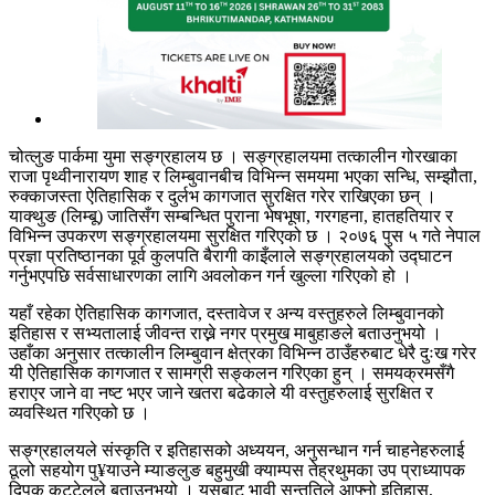
चोत्लुङ पार्कमा युमा सङ्ग्रहालय छ । सङ्ग्रहालयमा तत्कालीन गोरखाका
राजा पृथ्वीनारायण शाह र लिम्बुवानबीच विभिन्न समयमा भएका सन्धि, सम्झौता,
रुक्काजस्ता ऐतिहासिक र दुर्लभ कागजात सुरक्षित गरेर राखिएका छन् ।
याक्थुङ (लिम्बू) जातिसँग सम्बन्धित पुराना भेषभूषा, गरगहना, हातहतियार र
विभिन्न उपकरण सङ्ग्रहालयमा सुरक्षित गरिएको छ । २०७६ पुस ५ गते नेपाल
प्रज्ञा प्रतिष्ठानका पूर्व कुलपति बैरागी काइँलाले सङ्ग्रहालयको उद्घाटन
गर्नुभएपछि सर्वसाधारणका लागि अवलोकन गर्न खुल्ला गरिएको हो ।
यहाँ रहेका ऐतिहासिक कागजात, दस्तावेज र अन्य वस्तुहरुले लिम्बुवानको
इतिहास र सभ्यतालाई जीवन्त राख्ने नगर प्रमुख माबुहाङले बताउनुभयो ।
उहाँका अनुसार तत्कालीन लिम्बुवान क्षेत्रका विभिन्न ठाउँहरुबाट धेरै दुःख गरेर
यी ऐतिहासिक कागजात र सामग्री सङ्कलन गरिएका हुन् । समयक्रमसँगै
हराएर जाने वा नष्ट भएर जाने खतरा बढेकाले यी वस्तुहरुलाई सुरक्षित र
व्यवस्थित गरिएको छ ।
सङ्ग्रहालयले संस्कृति र इतिहासको अध्ययन, अनुसन्धान गर्न चाहनेहरुलाई
ठूलो सहयोग पु¥याउने म्याङलुङ बहुमुखी क्याम्पस तेह्रथुमका उप प्राध्यापक
दिपक कट्टेलले बताउनुभयो । यसबाट भावी सन्ततिले आफ्नो इतिहास,