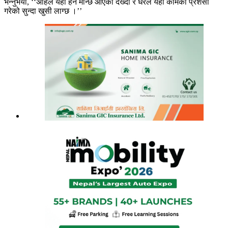
भन्नुभयो, ‘‘अहिले यहीँ हेर्न मान्छे आएको देख्दा र धेरैले यहीँ कामको प्रशंसा
गरेको सुन्दा खुसी लाग्छ ।’’