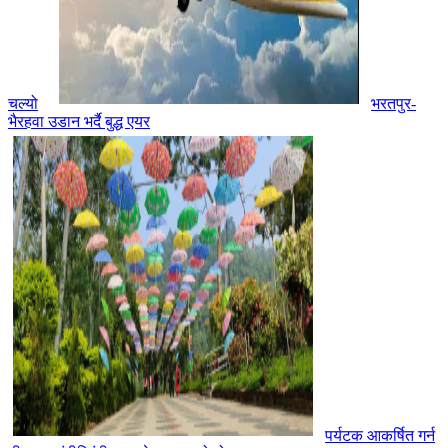
चल्यो
भरतपुर-
भैरहवा उडान भर्दै बुद्ध एयर
पर्यटक आकर्षित गर्न