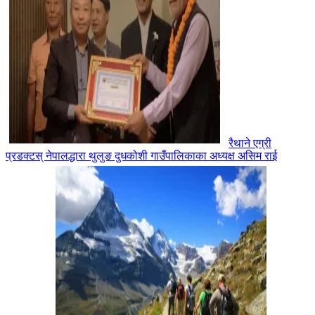
रैथाने एग्री
प्रडक्टस् नेपालद्धारा थुलुङ दुधकोशी गाउँपालिकाका अध्यक्ष असिम राई