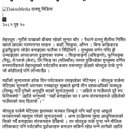
दाक्सु मिडिया
|
२०८१ पुष १०
तेह्रथुम : गुराँसे पाखाको बीचमा रहेको सुन्दर चौर । रैथाने वास्तु शैलीमा निर्मित
खरले छाएका परम्परागत घरहरु । बाहाँ, सिकुवा, आँगन । बिना कङ्क्रिड
ढुङ्गैढुङ्गा जोडेर बनाइएका फलैंचा र सिँढीमार्ग । मुन्धुममा वर्णन गरिए झै
उभ्याइएका अग्लाअग्ला ढुङ्गाका स्तम्भ । सिङ्जाङ्गो (धसिङ्गरे), फुन्जिङ्बा
(पैंयू), ते?लासे (केरा), लि?सिङ् फा (मलिबाँस) जस्ता हुर्किरहेका मुन्धुममा वर्णित
वनस्पतीहरुले तेह्रथुमको पर्यटकीय बजार वसन्तपुर छेउको चोत्लुङ पार्क पुग्ने
जो कोहीलाई पनि लोभ्याउँछ ।
यहाँको सुन्दरतामा हरेक दिन पर्यटकहरु रमाइरहेका भेटिन्छन् । चोत्लुङ पार्कमा
भेटिएका सुनसरी धरानका रनबहादुर सुब्बाले झण्डै तीन दशकअघिको याक्थुङ
(लिम्बू) गाउँ पुगेको अनुभूति भएको सुनाउनुभयो । ‘‘अहिले त गाउँघरले पूरै रुप
फेरिसक्यो’’ उहाँले भन्नुभयो ‘‘यहाँ बनाइएका घर र अन्य संरचनाहरुले उहिलेको
गाउँघरको याद दिलायो ।’’
चोत्लुङ पार्कमै भेटिएका इलामका चञ्चल लिम्बूले पनि यहाँ पुग्दा आफूले
फरकपनको महसुस गरेको सुनाउनुभयो । अन्य ठाउँहरुमा घुम्दा आधुनिकताको
सिको गर्दै बनाइएका संरचनाहरु देखिन्थे । तर चोत्लुङ पार्क पुग्दा भने मौलिक
तरिकाबाट पनि पर्यटकीय पूर्वाधारहरु बनाउन सकिने रहेछ भन्ने लागेको उहाँले