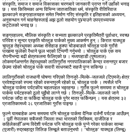
संस्कृति, समाज र समाज विकासका चरणबारे जानकारी प्राप्त गर्ने उहाँको भनाइ
छ । यस किसिमका अन्य विभिन्न जातजातिका धर्म, संस्कृति रीतिरिवाज
झल्काउने सङ्ग्रहालयहरु समेत निर्माण गरिए संस्कृति र इतिहासको अध्ययन,
अनुसन्धान गर्न चाहनेहरुलाई अझ ठूलो सहयोग पु¥याउने उपप्राध्यापक
कट्टेलको भनाइ छ ।
सङ्ग्रहालय, मौलिक संस्कृति र सभ्यता झल्काउने प्रकृतिमैत्री पूर्वाधार, स्वच्छ
परिवेश र सुन्दर प्रकृति चोत्लुङ पार्कको मुख्य आकर्षण हुन् । किरात याक्थुङ
चुम्लुङ तेह्रथुमका अध्यक्ष सेसेहाङ हुक्पा चोङबाङले चोत्लुङ पार्क गुराँसे
पाखामा फुलेको रैथाने फूल भएको टिप्पणी गर्नुभयो । चोत्लुङ पार्क एक सय
रोपनीभन्दा बढी क्षेत्रफलमा फैलिएको छ । मध्यपहाडी (पुष्पलाल)
लोकमार्गअन्तर्गत तेह्रथुमको लालिगुराँस नगरपालिकाको केन्द्र वसन्तपुर बजार
छेउमा रहेको चोत्लुङ पार्क सवारी साधनबाटै सहजै पुग्न सकिन्छ ।
लालिगुराँसको राजधानी घोषणा गरिएको तिनजुरे–मिल्के–जलजले (टिएमजे) क्षेत्र
प्रवेशद्वारको रुपमा रहेको वसन्तपुरमै रहेको छ, चोत्लुङ पार्क । त्यसैले पनि
चोत्लुङ पार्कमा पर्यटकीय चहलपहल भइरहन्छ । गुराँस फुल्ने समयमा त चोत्लुङ
पार्कमा पर्यटहरुको ठूलो घुइँचो लाग्ने गर्छ । तिनजुरे–मिल्के–जलजले जाने
पर्यटक जाँदा वा फर्किदा चोत्लुङ पार्क पुगेर मात्र फर्किन्छन् । यस क्षेत्रमा ३२
प्रजातिकामध्ये २८ प्रजातिका गुराँस पाइन्छ ।
फुल्ने यामबाहेक अन्य समयमा पनि चोत्लुङ पार्कमा दैनिक दर्जनौं पर्यटक आउँछन्
। पूर्वी नेपालका सबैजसो जिल्ला तथा भारतको सिक्किम, दार्जलिङ र
कहिलेकाहीँ अन्य विदेशी पर्यटक पनि चोत्लुङ पार्क पुग्ने गरेका पार्कका साम्बा
(पुजारी) रुद्रबहादुर तिलिङ लिम्बूले बताउनुभयो । ‘चोत्लुङ’ याक्थुङ (लिम्बू)