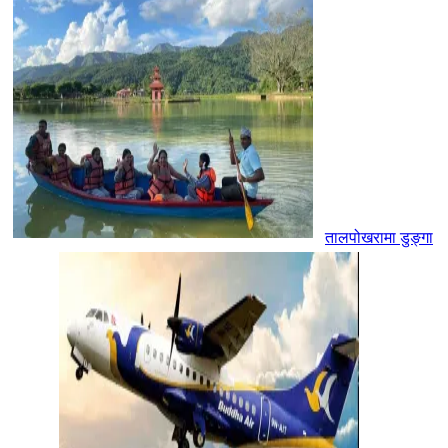
तालपोखरामा डुङ्गा