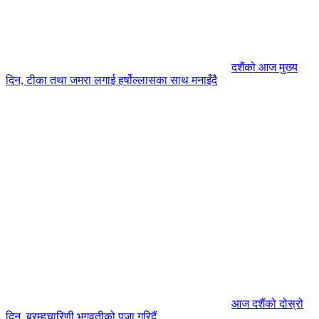
दशैंको आज मुख्य
दिन, टीका तथा जमरा लगाई हर्षोल्लासका साथ मनाइँदै
आज दशैंको दोस्रो
दिन, ब्रम्हचारिणी भगवतीको पूजा गरिदैं