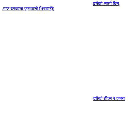
दशैंको सातौ दिन,
आज घरघरमा फूलपाती भित्र्याइँदै
दशैंको टीका र जमरा