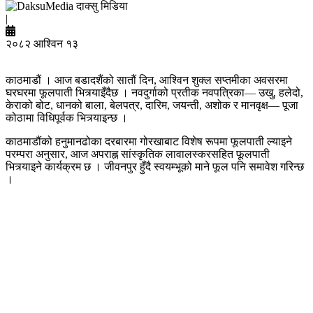
दाक्सु मिडिया
|
२०८२ आश्विन १३
काठमाडौं । आज बडादशैंको सातौं दिन, आश्विन शुक्ल सप्तमीका अवसरमा
घरघरमा फूलपाती भित्र्याइँदैछ । नवदुर्गाको प्रतीक नवपत्रिका— उखु, हलेदो,
केराको बोट, धानको बाला, बेलपत्र, दारिम, जयन्ती, अशोक र मानवृक्ष— पूजा
कोठामा विधिपूर्वक भित्र्याइन्छ ।
काठमाडौंको हनुमानढोका दरबारमा गोरखाबाट विशेष रूपमा फूलपाती ल्याइने
परम्परा अनुसार, आज अपराह्न सांस्कृतिक लावालस्करसहित फूलपाती
भित्र्याइने कार्यक्रम छ । जीवनपुर हुँदै स्वयम्भूको माने फूल पनि समावेश गरिन्छ
।