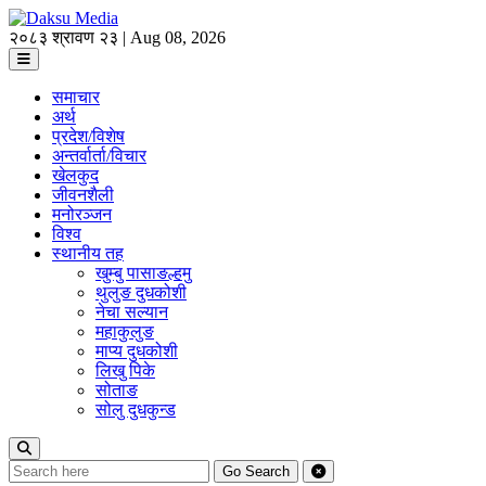
२०८३ श्रावण २३ | Aug 08, 2026
समाचार
अर्थ
प्रदेश/विशेष
अन्तर्वार्ता/विचार
खेलकुद
जीवनशैली
मनोरञ्जन
विश्व
स्थानीय तह
खुम्बु पासाङल्हमु
थुलुङ दुधकोशी
नेचा सल्यान
महाकुलुङ
माप्य दुधकोशी
लिखु पिके
सोताङ
सोलु दुधकुन्ड
Go
Search