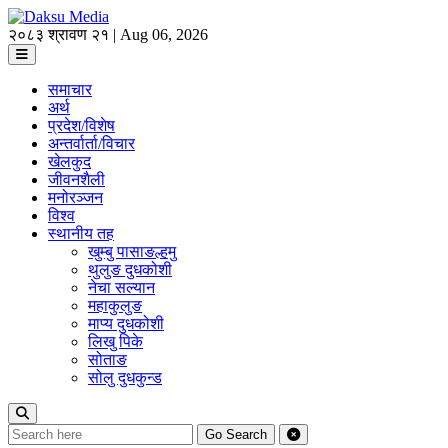
२०८३ श्रावण २१ | Aug 06, 2026
समाचार
अर्थ
प्रदेश/विशेष
अन्तर्वार्ता/विचार
खेलकुद
जीवनशैली
मनोरञ्जन
विश्व
स्थानीय तह
खुम्बु पासाङल्हमु
थुलुङ दुधकोशी
नेचा सल्यान
महाकुलुङ
माप्य दुधकोशी
लिखु पिके
सोताङ
सोलु दुधकुन्ड
Go
Search