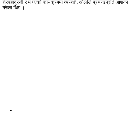
शेरबहादुरजी र म गएको कार्यक्रममा त्यस्तो’, ओलीले प्रचण्डप्रति आशंका
गरेका थिए ।