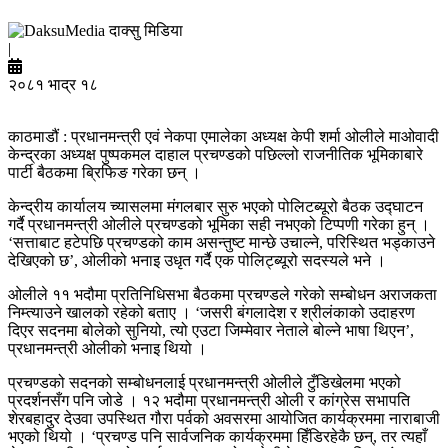
दाक्सु मिडिया
|
२०८१ भाद्र १८
काठमाडौं : प्रधानमन्त्री एवं नेकपा एमालेका अध्यक्ष केपी शर्मा ओलीले माओवादी
केन्द्रका अध्यक्ष पुष्पकमल दाहाल प्रचण्डको पछिल्लो राजनीतिक भूमिकाबारे
पार्टी बैठकमा ब्रिफिङ गरेका छन् ।
केन्द्रीय कार्यालय च्यासलमा मंगलबार सुरु भएको पोलिटब्यूरो बैठक उद्घाटन
गर्दै प्रधानमन्त्री ओलीले प्रचण्डको भूमिका सही नभएको टिप्पणी गरेका हुन् ।
‘सत्ताबाट हटेपछि प्रचण्डको काम असन्तुष्ट मान्छे उचाल्ने, परिस्थित भड्काउने
देखिएको छ’, ओलीको भनाइ उधृत गर्दै एक पोलिट्ब्यूरो सदस्यले भने ।
ओलीले ११ भदौमा प्रतिनिधिसभा बैठकमा प्रचण्डले गरेको सम्बोधन अराजकता
निम्त्याउने खालको रहेको बताए । ‘जसरी बंगलादेश र श्रीलंकाको उदाहरण
दिएर सदनमा बोलेको सुनियो, त्यो एउटा जिम्मेवार नेताले बोल्ने भाषा थिएन’,
प्रधानमन्त्री ओलीको भनाइ थियो ।
प्रचण्डको सदनको सम्बोधनलाई प्रधानमन्त्री ओलीले टुँडिखेलमा भएको
प्रदर्शनसँग पनि जोडे । १२ भदौमा प्रधानमन्त्री ओली र कांग्रेस सभापति
शेरबहादुर देउवा उपस्थित गौरा पर्वको अवसरमा आयोजित कार्यक्रममा नाराबाजी
भएको थियो । ‘प्रचण्ड पनि सार्वजनिक कार्यक्रममा हिँडिरहेकै छन्, तर त्यहाँ