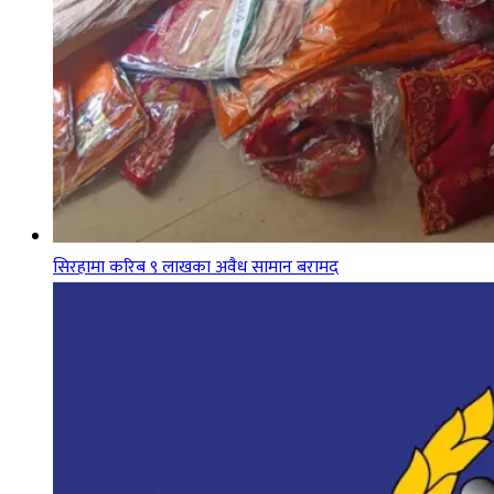
सिरहामा करिब ९ लाखका अवैध सामान बरामद