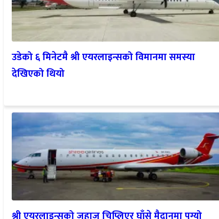
उडेको ६ मिनेटमै श्री एयरलाइन्सको विमानमा समस्या
देखिएको थियो
श्री एयरलाइन्सको जहाज चिप्लिएर घाँसे मैदानमा पुग्यो