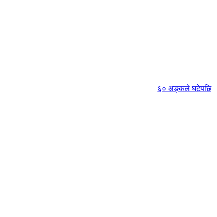
६० अङ्कले घटेपछि