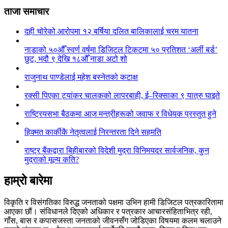
ताजा समाचार
दही चोरेको आरोपमा १२ बर्षिया दलित बालिकालाई चरम यातना
नाडाको ५०औँ स्वर्ण वर्षमा डिजिटल टिकटमा ५० प्रतिशत ‘अर्ली बर्ड’
छुट, भदौ ९ देखि १८औँ नाडा अटो शो
राजुनाथ पाण्डेलाई महेश बस्नेतको कटाक्ष
रक्सी पिएका ट्यांकर चालकको लापरबाही, ई–रिक्साका ९ यात्रु घाइते
राष्ट्रियसभा बैठकमा आज मन्त्रीहरूको जवाफ र विधेयक प्रस्तुत हुने
हिक्मत कार्कीकै नेतृत्वलाई निरन्तरता दिने सहमति
राष्ट्र बैंकद्वारा बिहीबारको विदेशी मुद्रा विनिमयदर सार्वजनिक, कुन
मुद्राको मूल्य कति?
हाम्रो बारेमा
विकृति र विसंगतिका विरुद्ध जनताको पक्षमा उभिन हामी डिजिटल पत्रकारितामा
आएका छौं। संविधानले दिएको अधिकार र पत्रकार आचारसंहिताभित्र रही,
गाँस, बास र कपासजस्ता जनताको जीवनसँग जोडिएका विषयमा कलम चलाउने