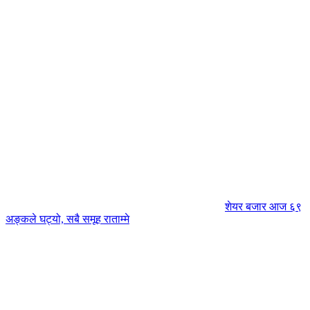
शेयर बजार आज ६९
अङ्कले घट्यो, सबै समूह राताम्मे