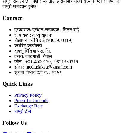
हाम्रो संकल्प छ। देश र जनतालाई सर्वोपरि राख्दै सत्य, निष्ठा र निष्पक्षता
हाम्रो मार्गदर्शन हुनेछ।
Contact
प्रकाशक/ प्रधान-सम्पादक : मिलन राई
सम्पादक : अन्जु तामाङ
विज्ञापन : जेनि राई (9862930319)
कर्पोरेट कार्यालय
दाक्सु मिडिया प्रा. लि.
कपन, काठमाडौं, नेपाल
फोन : +01-4500170, 9851336319
इमेल : mediadaksu@gmail.com
सूचना विभाग दर्ता नं. : २२५९
Quick Links
Privacy Policy
Preeti To Unicode
Exchange Rate
हाम्रो टीम
Follow Us