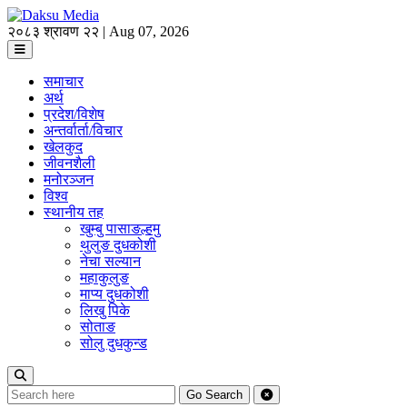
२०८३ श्रावण २२ | Aug 07, 2026
समाचार
अर्थ
प्रदेश/विशेष
अन्तर्वार्ता/विचार
खेलकुद
जीवनशैली
मनोरञ्जन
विश्व
स्थानीय तह
खुम्बु पासाङल्हमु
थुलुङ दुधकोशी
नेचा सल्यान
महाकुलुङ
माप्य दुधकोशी
लिखु पिके
सोताङ
सोलु दुधकुन्ड
Go
Search