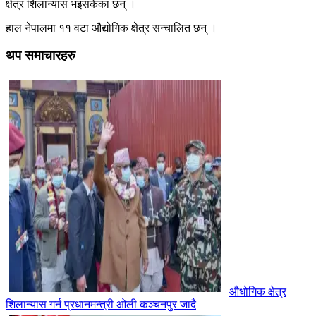
क्षेत्र शिलान्यास भइसकेका छन् ।
हाल नेपालमा ११ वटा औद्योगिक क्षेत्र सन्चालित छन् ।
थप समाचारहरु
औधोगिक क्षेत्र
शिलान्यास गर्न प्रधानमन्त्री ओली कञ्चनपुर जादै