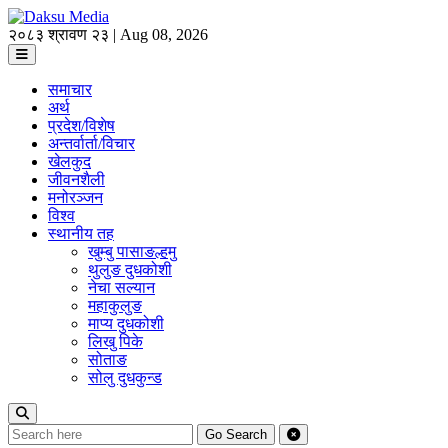
२०८३ श्रावण २३ | Aug 08, 2026
समाचार
अर्थ
प्रदेश/विशेष
अन्तर्वार्ता/विचार
खेलकुद
जीवनशैली
मनोरञ्जन
विश्व
स्थानीय तह
खुम्बु पासाङल्हमु
थुलुङ दुधकोशी
नेचा सल्यान
महाकुलुङ
माप्य दुधकोशी
लिखु पिके
सोताङ
सोलु दुधकुन्ड
Go
Search