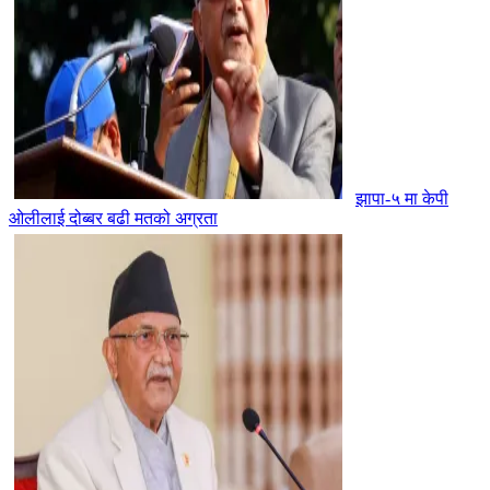
झापा-५ मा केपी
ओलीलाई दोब्बर बढी मतको अग्रता