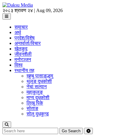
२०८३ श्रावण २४ | Aug 09, 2026
समाचार
अर्थ
प्रदेश/विशेष
अन्तर्वार्ता/विचार
खेलकुद
जीवनशैली
मनोरञ्जन
विश्व
स्थानीय तह
खुम्बु पासाङल्हमु
थुलुङ दुधकोशी
नेचा सल्यान
महाकुलुङ
माप्य दुधकोशी
लिखु पिके
सोताङ
सोलु दुधकुन्ड
Go
Search