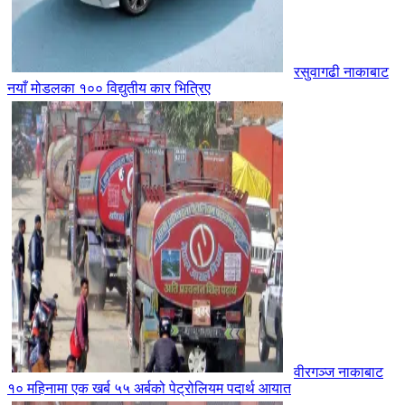
रसुवागढी नाकाबाट
नयाँ मोडलका १०० विद्युतीय कार भित्रिए
वीरगञ्ज नाकाबाट
१० महिनामा एक खर्ब ५५ अर्बको पेट्रोलियम पदार्थ आयात