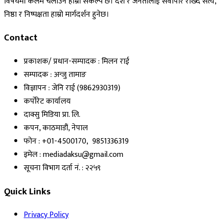
विषयमा कलम चलाउने हाम्रो संकल्प छ। देश र जनतालाई सर्वोपरि राख्दै सत्य,
निष्ठा र निष्पक्षता हाम्रो मार्गदर्शन हुनेछ।
Contact
प्रकाशक/ प्रधान-सम्पादक : मिलन राई
सम्पादक : अन्जु तामाङ
विज्ञापन : जेनि राई (9862930319)
कर्पोरेट कार्यालय
दाक्सु मिडिया प्रा. लि.
कपन, काठमाडौं, नेपाल
फोन : +01-4500170, 9851336319
इमेल : mediadaksu@gmail.com
सूचना विभाग दर्ता नं. : २२५९
Quick Links
Privacy Policy