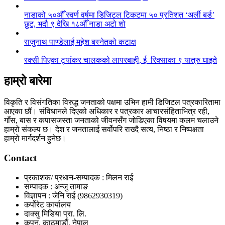
नाडाको ५०औँ स्वर्ण वर्षमा डिजिटल टिकटमा ५० प्रतिशत ‘अर्ली बर्ड’
छुट, भदौ ९ देखि १८औँ नाडा अटो शो
राजुनाथ पाण्डेलाई महेश बस्नेतको कटाक्ष
रक्सी पिएका ट्यांकर चालकको लापरबाही, ई–रिक्साका ९ यात्रु घाइते
हाम्रो बारेमा
विकृति र विसंगतिका विरुद्ध जनताको पक्षमा उभिन हामी डिजिटल पत्रकारितामा
आएका छौं। संविधानले दिएको अधिकार र पत्रकार आचारसंहिताभित्र रही,
गाँस, बास र कपासजस्ता जनताको जीवनसँग जोडिएका विषयमा कलम चलाउने
हाम्रो संकल्प छ। देश र जनतालाई सर्वोपरि राख्दै सत्य, निष्ठा र निष्पक्षता
हाम्रो मार्गदर्शन हुनेछ।
Contact
प्रकाशक/ प्रधान-सम्पादक : मिलन राई
सम्पादक : अन्जु तामाङ
विज्ञापन : जेनि राई (9862930319)
कर्पोरेट कार्यालय
दाक्सु मिडिया प्रा. लि.
कपन, काठमाडौं, नेपाल