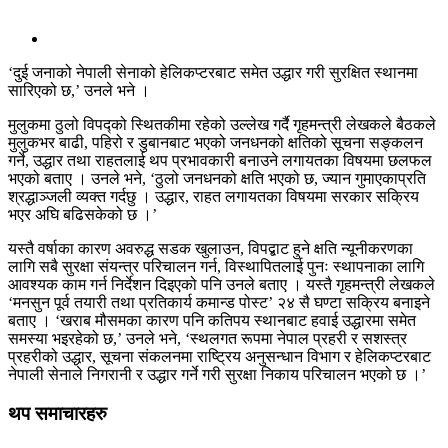
‘दुई जनाको नेपाली सेनाको हेलिकप्टरबाट समेत उद्धार गरी सुरक्षित स्थानमा
सारिएको छ,’ उनले भने ।
मुलुकमा ठुलो विपद्को स्थितकीमा रहेको उल्लेख गर्दै गृहमन्त्री लेखकले बैठकले
मुलुकभर बाढी, पहिरो र डुबानबाट भएको जनधनको क्षतिको सूचना सङ्कलन
गर्ने, उद्धार तथा राहतलाई थप प्रभावकारी बनाउने लगायतका विषयमा छलफल
भएको बताए । उनले भने, ‘ठुलो जनधनको क्षति भएको छ, ज्यान गुमाएकाप्रति
श्रद्धाञ्जली व्यक्त गर्दछु । उद्धार, राहत लगायतका विषयमा सरकार सक्रिय
भएर अघि बढिसकेको छ ।’
यस्तै वर्षाका कारण अवरुद्ध सडक खुलाउन, विपद्बाट हुने क्षति न्यूनीकरणका
लागि सबै सुरक्षा संयन्त्र परिचालन गर्न, विस्थापितलाई पुनः स्थापनाका लागि
आवश्यक काम गर्न निर्देशन दिइएको पनि उनले बताए । यस्तै गृहमन्त्री लेखकले
‘मनसुन पूर्व तयारी तथा प्रतिकार्य कमान्ड पोस्ट’ २४ सै घण्टा सक्रिय बनाइने
बताए । ‘खराब मौसमका कारण पनि कतिपय स्थानबाट हवाई उद्धारमा समेत
समस्या भइरहेको छ,’ उनले भने, ‘स्थलगत रूपमा नेपाल प्रहरी र सशस्त्र
प्रहरीको उद्धार, सूचना संकलनमा राष्ट्रिय अनुसन्धान विभाग र हेलिकप्टरबाट
नेपाली सेनाले निगरानी र उद्धार गर्ने गरी सुरक्षा निकाय परिचालन भएको छ ।’
थप समाचारहरु