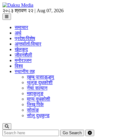
२०८३ श्रावण २२ | Aug 07, 2026
समाचार
अर्थ
प्रदेश/विशेष
अन्तर्वार्ता/विचार
खेलकुद
जीवनशैली
मनोरञ्जन
विश्व
स्थानीय तह
खुम्बु पासाङल्हमु
थुलुङ दुधकोशी
नेचा सल्यान
महाकुलुङ
माप्य दुधकोशी
लिखु पिके
सोताङ
सोलु दुधकुन्ड
Go
Search