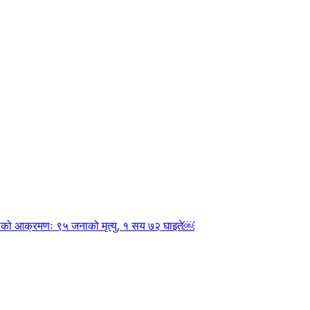
नाको आक्रमणः ९५ जनाको मृत्यु, १ सय ७२ घाइते￼