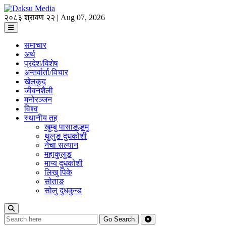
२०८३ श्रावण २२ | Aug 07, 2026
समाचार
अर्थ
प्रदेश/विशेष
अन्तर्वार्ता/विचार
खेलकुद
जीवनशैली
मनोरञ्जन
विश्व
स्थानीय तह
खुम्बु पासाङल्हमु
थुलुङ दुधकोशी
नेचा सल्यान
महाकुलुङ
माप्य दुधकोशी
लिखु पिके
सोताङ
सोलु दुधकुन्ड
Go
Search