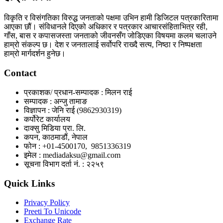
विकृति र विसंगतिका विरुद्ध जनताको पक्षमा उभिन हामी डिजिटल पत्रकारितामा
आएका छौं। संविधानले दिएको अधिकार र पत्रकार आचारसंहिताभित्र रही,
गाँस, बास र कपासजस्ता जनताको जीवनसँग जोडिएका विषयमा कलम चलाउने
हाम्रो संकल्प छ। देश र जनतालाई सर्वोपरि राख्दै सत्य, निष्ठा र निष्पक्षता
हाम्रो मार्गदर्शन हुनेछ।
Contact
प्रकाशक/ प्रधान-सम्पादक : मिलन राई
सम्पादक : अन्जु तामाङ
विज्ञापन : जेनि राई (9862930319)
कर्पोरेट कार्यालय
दाक्सु मिडिया प्रा. लि.
कपन, काठमाडौं, नेपाल
फोन : +01-4500170, 9851336319
इमेल : mediadaksu@gmail.com
सूचना विभाग दर्ता नं. : २२५९
Quick Links
Privacy Policy
Preeti To Unicode
Exchange Rate