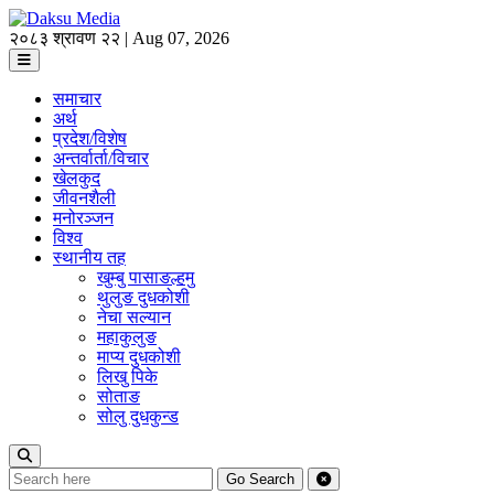
२०८३ श्रावण २२ | Aug 07, 2026
समाचार
अर्थ
प्रदेश/विशेष
अन्तर्वार्ता/विचार
खेलकुद
जीवनशैली
मनोरञ्जन
विश्व
स्थानीय तह
खुम्बु पासाङल्हमु
थुलुङ दुधकोशी
नेचा सल्यान
महाकुलुङ
माप्य दुधकोशी
लिखु पिके
सोताङ
सोलु दुधकुन्ड
Go
Search