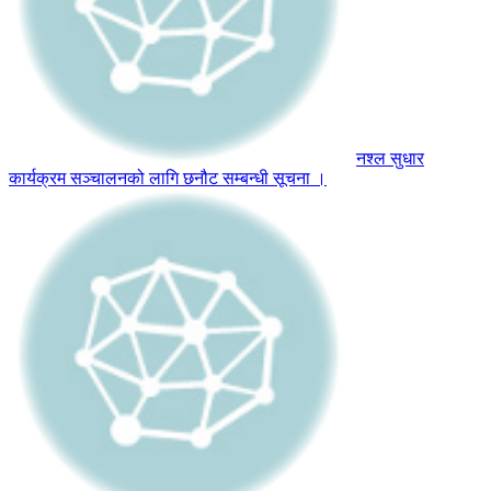
नश्ल सुधार
कार्यक्रम सञ्चालनको लागि छनौट सम्बन्धी सूचना ।