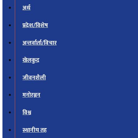
अर्थ
प्रदेश/विशेष
अन्तर्वार्ता/विचार
खेलकुद
जीवनशैली
मनोरञ्जन
विश्व
स्थानीय तह