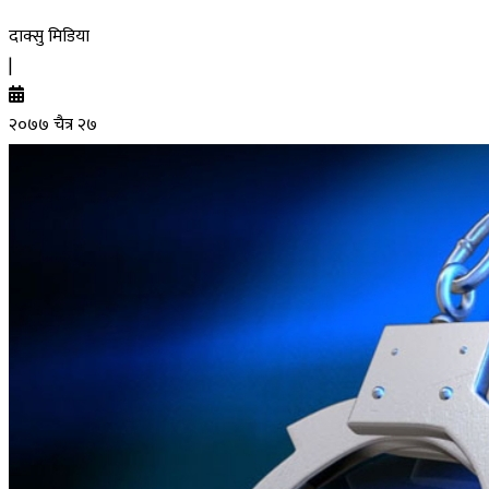
दाक्सु मिडिया
|
२०७७ चैत्र २७