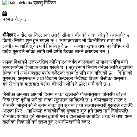
दाक्सु मिडिया
|
२०७७ चैत्र ३
भीमेश्वर
– दोलखा जिल्लाको उत्तरी सीमा र चीनको नाका जोड्ने राजमार्ग(१२
किमी) निर्माण शुरु हुने भएको छ । लामाबगरबाट नौ किलोमिटर टाढा पर्ने
लप्चीसम्म चाहिँ सुरुङमार्ग निर्माण हुने छ । सञ्चार सूचना तथा प्रविधिमन्त्री
पार्वत गुरुङले सोका लागि यसै वर्षमा ठेक्का लाग्ने बताएका छन् ।
सडक विभागले उत्तर-दक्षिण कोरिडोरअन्तर्गत दोलखाको लामाबागरदेखि बन्ने
सुरुङमार्गको डिजाइन तयार गरेकोे छ । सुरुङमार्ग निर्माण गर्नका लागि बहुवर्षीय
ठेक्का गर्न अर्थ मन्त्रालयसँग बजेटको सहमति पनि माग गरिएको छ । विभागको
गुणस्तर, अनुसन्धान तथा विकास केन्द्रका निर्देशक विजय जैसीका अनुसार
यसरी सडक यातायात चलेमा चीनसँग जोडिने छोटो मार्ग बन्ने छ ।
जैसीका अनुसार आगामी दिनमा नाका खुलाउने योजनानुसार चीनसँग जोड्ने
निकै छोटो दूरीमा पर्ने सो नाका खुलाउन लागिएको छ । दोलखाबाट भारत र
चीनसँग जोड्ने सो नै उत्तम नाका हुने सूचना तथा सञ्चारमन्त्री गुरुङले बताउँदै
आएका थिए । माथिल्लो तामाकोशीको मुखबाट शुरु हुने उक्त मार्ग निर्माणपछि
चीनबाट आयात हुने सामान ढुवानी गर्न र दोलखामा उत्पादित तरकारी तथा अन्य
बालीको निकासी गर्न सहज हुने स्थानीयवासीले बताए ।