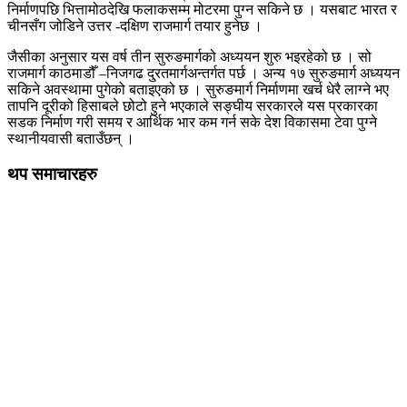
निर्माणपछि भित्तामोठदेखि फलाकसम्म मोटरमा पुग्न सकिने छ । यसबाट भारत र
चीनसँग जोडिने उत्तर -दक्षिण राजमार्ग तयार हुनेछ ।
जैसीका अनुसार यस वर्ष तीन सुरुङमार्गको अध्ययन शुरु भइरहेको छ । सो
राजमार्ग काठमाडौँ –निजगढ दु्रतमार्गअन्तर्गत पर्छ । अन्य १७ सुरुङमार्ग अध्ययन
सकिने अवस्थामा पुगेको बताइएको छ । सुरुङमार्ग निर्माणमा खर्च धेरै लाग्ने भए
तापनि दूरीको हिसाबले छोटो हुने भएकाले सङ्घीय सरकारले यस प्रकारका
सडक निर्माण गरी समय र आर्थिक भार कम गर्न सके देश विकासमा टेवा पुग्ने
स्थानीयवासी बताउँछन् ।
थप समाचारहरु