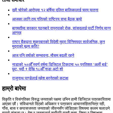
ताजा समाचार
दही चोरेको आरोपमा १२ बर्षिया दलित बालिकालाई चरम यातना
आजका लागि तय गरिएको राष्ट्रिय सभा बैठक सर्‍यो
बागमतीमा सरकार गठनबारे राप्रपाको रोक, सांसदलाई पार्टी निर्णय मान्न
आग्रह
राष्ट्र बैंकद्वारा शुक्रबारको विदेशी मुद्रा विनिमयदर सार्वजनिक, कुन
मुद्राको मूल्य कति?
आज पनि वर्षाको सम्भावना, मौसम बदली रहने
नाडाको ५०औँ स्वर्ण वर्षमा डिजिटल टिकटमा ५० प्रतिशत ‘अर्ली बर्ड’
छुट, भदौ ९ देखि १८औँ नाडा अटो शो
राजुनाथ पाण्डेलाई महेश बस्नेतको कटाक्ष
हाम्रो बारेमा
विकृति र विसंगतिका विरुद्ध जनताको पक्षमा उभिन हामी डिजिटल पत्रकारितामा
आएका छौं। संविधानले दिएको अधिकार र पत्रकार आचारसंहिताभित्र रही,
गाँस, बास र कपासजस्ता जनताको जीवनसँग जोडिएका विषयमा कलम चलाउने
हाम्रो संकल्प छ। देश र जनतालाई सर्वोपरि राख्दै सत्य, निष्ठा र निष्पक्षता