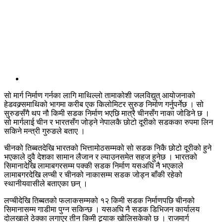
सो मार्ग निर्माण गर्नका लागि माथिल्लो तामाकोशी जलविद्युत् आयोजनाको
हेडवक्र्समाथिको भागमा करीब एक किलोमिटर सुरुङ निर्माण गर्नुपर्नेछ । सो
सुरुङसँगै थप नौ किमी सडक निर्माण भएछि मात्रै चीनसँग नाका जोडिने छ ।
सो मार्गलाई चीन र भारतसँग जोड्ने नेपालकै छोटो दूरीको सडकका रुपमा लिन
सकिने मन्त्री गुरुङले बताए ।
चीनको तिब्बतदेखि भारतको भित्तामोठसम्मको सो सडक निकै छोटो दूरीको हुने
भएकाले दुवै देशका सामान लैजान र ल्याउनसमेत सहज हुनेछ । भारतको
सिमानादेखि लामाबगरसम्म पक्की सडक निर्माण यसअघि नै भएकाले
लामाबगरदेखि लप्ची र चीनको नाकासम्म सडक जोड्न बाँकी रहेको
स्थानीयवासीले बताएका छन् ।
लप्चीदेखि तिब्बतको फलाकसम्मको १२ किमी सडक निर्माणपछि चीनको
सिमानासम्म गाडीमा पुग्न सकिन्छ । यसअघि नै सडक डिभिजन कार्यालय
दोलखाले ठेक्का लगाएर तीन किमी ट्र्याक खोलिसकेको छ । राजमार्ग