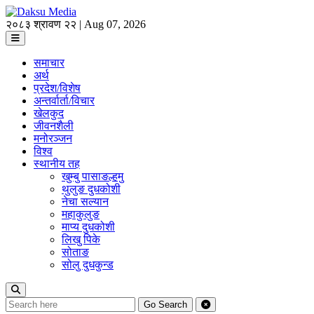
२०८३ श्रावण २२ | Aug 07, 2026
समाचार
अर्थ
प्रदेश/विशेष
अन्तर्वार्ता/विचार
खेलकुद
जीवनशैली
मनोरञ्जन
विश्व
स्थानीय तह
खुम्बु पासाङल्हमु
थुलुङ दुधकोशी
नेचा सल्यान
महाकुलुङ
माप्य दुधकोशी
लिखु पिके
सोताङ
सोलु दुधकुन्ड
Go
Search