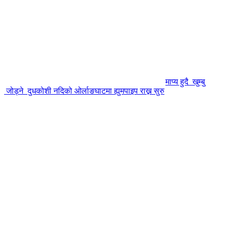
माप्य हुदै खुम्बु
जोड्ने दुधकोशी नदिको ओर्लाङघाटमा ह्युमपाइप राख्न सुरु