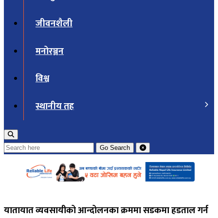
जीवनशैली
मनोरञ्जन
विश्व
स्थानीय तह
Go
Search
यातायात व्यवसायीको आन्दोलनका क्रममा सडकमा हडताल गर्न