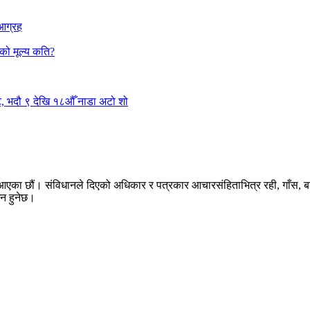
 आग्रह
राको मूल्य कति?
ुट, भदौ ९ देखि १८औँ नाडा अटो शो
मा आएका छौं। संविधानले दिएको अधिकार र पत्रकार आचारसंहिताभित्र रही, गाँ
्शन हुनेछ।