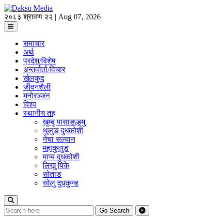
२०८३ श्रावण २२ | Aug 07, 2026
समाचार
अर्थ
प्रदेश/विशेष
अन्तर्वार्ता/विचार
खेलकुद
जीवनशैली
मनोरञ्जन
विश्व
स्थानीय तह
खुम्बु पासाङल्हमु
थुलुङ दुधकोशी
नेचा सल्यान
महाकुलुङ
माप्य दुधकोशी
लिखु पिके
सोताङ
सोलु दुधकुन्ड
Go
Search