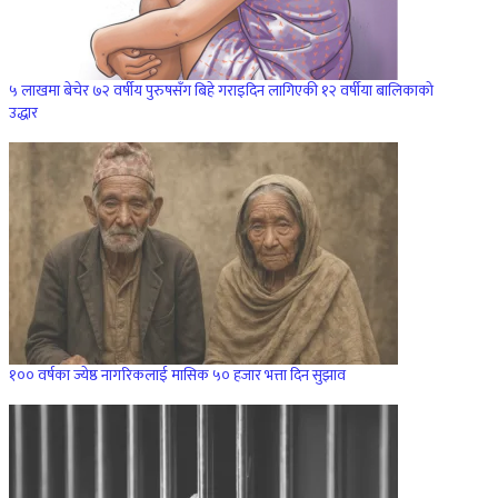
५ लाखमा बेचेर ७२ वर्षीय पुरुषसँग बिहे गराइदिन लागिएकी १२ वर्षीया बालिकाको
उद्धार
१०० वर्षका ज्येष्ठ नागरिकलाई मासिक ५० हजार भत्ता दिन सुझाव