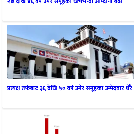
२७ देखि ४६ वर्ष उमेर समूहको खर्चभन्दा आम्दानी बढी
प्रत्यक्ष तर्फबाट ३६ देखि ५० वर्ष उमेर समूहका उम्मेदवार धेरै