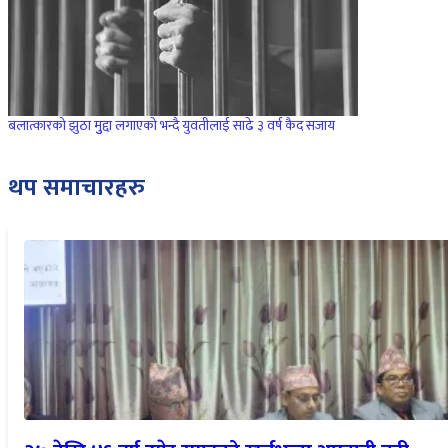
बलात्कारको झुठा मुुद्दा लगाएको भन्दै युवतीलाई साढे ३ वर्ष कैद सजाय
थप समाचारहरु