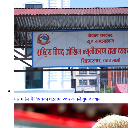
चार महिनामै विपद्का घटनामा २०५ जनाले गुमाए ज्यान