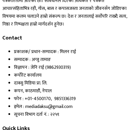
पत्रकारितामा आएका छौं। संविधानले दिएको अधिकार र पत्रकार
आचारसंहिताभित्र रही, गाँस, बास र कपासजस्ता जनताको जीवनसँग जोडिएका
विषयमा कलम चलाउने हाम्रो संकल्प छ। देश र जनतालाई सर्वोपरि राख्दै सत्य,
निष्ठा र निष्पक्षता हाम्रो मार्गदर्शन हुनेछ।
Contact
प्रकाशक/ प्रधान-सम्पादक : मिलन राई
सम्पादक : अन्जु तामाङ
विज्ञापन : जेनि राई (9862930319)
कर्पोरेट कार्यालय
दाक्सु मिडिया प्रा. लि.
कपन, काठमाडौं, नेपाल
फोन : +01-4500170, 9851336319
इमेल : mediadaksu@gmail.com
सूचना विभाग दर्ता नं. : २२५९
Quick Links