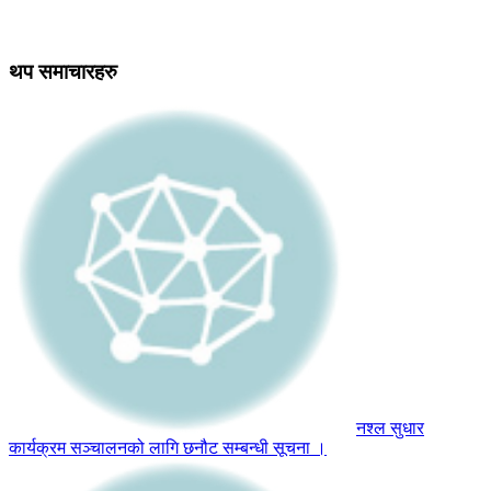
थप समाचारहरु
नश्ल सुधार
कार्यक्रम सञ्चालनको लागि छनौट सम्बन्धी सूचना ।