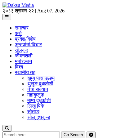
२०८३ श्रावण २२ | Aug 07, 2026
समाचार
अर्थ
प्रदेश/विशेष
अन्तर्वार्ता/विचार
खेलकुद
जीवनशैली
मनोरञ्जन
विश्व
स्थानीय तह
खुम्बु पासाङल्हमु
थुलुङ दुधकोशी
नेचा सल्यान
महाकुलुङ
माप्य दुधकोशी
लिखु पिके
सोताङ
सोलु दुधकुन्ड
Go
Search