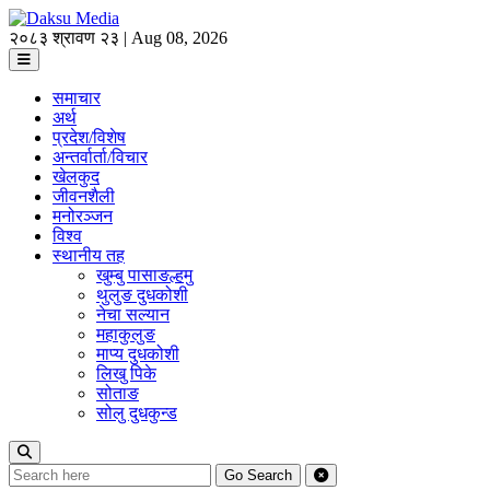
२०८३ श्रावण २३ | Aug 08, 2026
समाचार
अर्थ
प्रदेश/विशेष
अन्तर्वार्ता/विचार
खेलकुद
जीवनशैली
मनोरञ्जन
विश्व
स्थानीय तह
खुम्बु पासाङल्हमु
थुलुङ दुधकोशी
नेचा सल्यान
महाकुलुङ
माप्य दुधकोशी
लिखु पिके
सोताङ
सोलु दुधकुन्ड
Go
Search