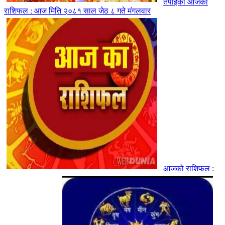
तपाइको आजको
राशिफल : आज मिति २०८१ साल जेठ ८ गते मंगलवार
आजको राशिफल :