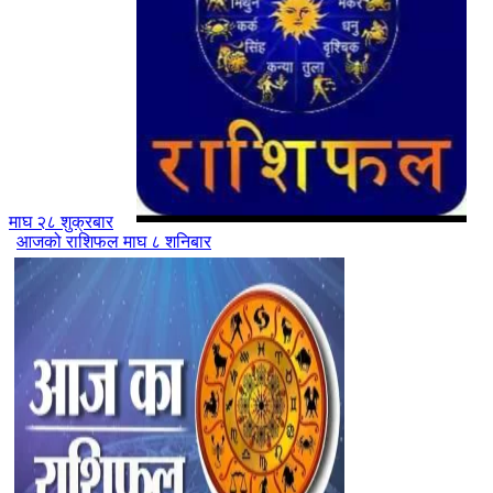
माघ २८ शुक्रबार
आजको राशिफल माघ ८ शनिबार