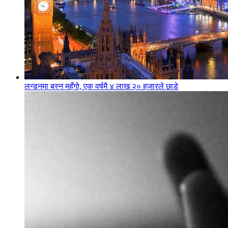
लन्डनमा बस्न महँगो, एक वर्षमै ४ लाख २० हजारले छाडे