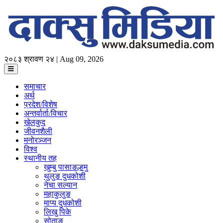
२०८३ श्रावण २४ | Aug 09, 2026
समाचार
अर्थ
प्रदेश/विशेष
अन्तर्वार्ता/विचार
खेलकुद
जीवनशैली
मनोरञ्जन
विश्व
स्थानीय तह
खुम्बु पासाङल्हमु
थुलुङ दुधकोशी
नेचा सल्यान
महाकुलुङ
माप्य दुधकोशी
लिखु पिके
सोताङ