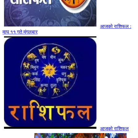
आजको राशिफल :
माघ ११ गते मंगलबार
आजको राशिफल