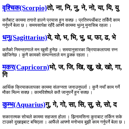
वृश्चिक(Scorpio)
तो, ना, नि, नु, ने, नो, या, यि, यु
कतैबाट काममा तगारो हाल्ने प्रयास हुन सक्छ । प्रतिस्पर्धीबाट तर्किंदै काम
गर्नुपर्ने बेला छ । समयसापेक्ष रहँदै आफ्नै काममा भुल्नु मुनासिब रहला ।
धनु(Sagittarius)
ये, यो, भ, भि, भु, ध, फा, ढ, भे
कतैको निमन्त्रणाले मन खुसी हुनेछ । समयानुसारका क्रियाकलापमा रम्न
खोजिनेछ । कुनै कामको सम्पन्नताले मन ढुक्क रहला ।
मकर(Capricorn)
भो, ज, जि, खि, खु, खे, खो, गा,
गि
आर्थिक क्रियाकलापका काममा संलग्नता जनाउनुपर्ला । कुनै नयाँ काम गर्ने
मौका मिल्न सक्छ । कामविशेषले कतै जानुपर्ने हुन सक्छ ।
कुम्भ(Aquarius)
गु, गे, गो, सा, सि, सु, से, सो, द
सकारात्मक सोचले काममा सहजता होला । झिनामसिना कुराबाट तर्किन सके
टाउको दुखाइबाट बचिएला । आफैंले आफ्नो मनोभाव बुझी काम गर्नुपर्ने बेला छ ।