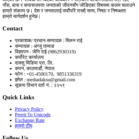
गाँस, बास र कपासजस्ता जनताको जीवनसँग जोडिएका विषयमा कलम चलाउने
हाम्रो संकल्प छ। देश र जनतालाई सर्वोपरि राख्दै सत्य, निष्ठा र निष्पक्षता
हाम्रो मार्गदर्शन हुनेछ।
Contact
प्रकाशक/ प्रधान-सम्पादक : मिलन राई
सम्पादक : अन्जु तामाङ
विज्ञापन : जेनि राई (9862930319)
कर्पोरेट कार्यालय
दाक्सु मिडिया प्रा. लि.
कपन, काठमाडौं, नेपाल
फोन : +01-4500170, 9851336319
इमेल : mediadaksu@gmail.com
सूचना विभाग दर्ता नं. : २२५९
Quick Links
Privacy Policy
Preeti To Unicode
Exchange Rate
हाम्रो टीम
Follow Us