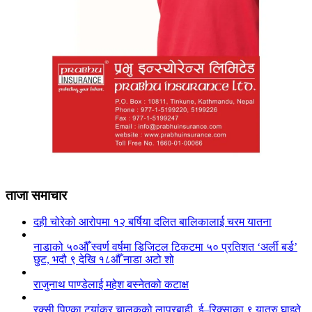
ताजा समाचार
दही चोरेको आरोपमा १२ बर्षिया दलित बालिकालाई चरम यातना
नाडाको ५०औँ स्वर्ण वर्षमा डिजिटल टिकटमा ५० प्रतिशत ‘अर्ली बर्ड’
छुट, भदौ ९ देखि १८औँ नाडा अटो शो
राजुनाथ पाण्डेलाई महेश बस्नेतको कटाक्ष
रक्सी पिएका ट्यांकर चालकको लापरबाही, ई–रिक्साका ९ यात्रु घाइते