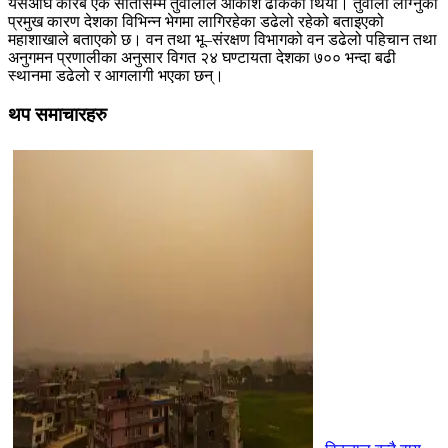
यसअघि करिब एक सातासम्म तुवाँलोले आकाश ढाकेको थियो। तुवाँलो लाग्नुको
प्रमुख कारण देशका विभिन्न भेगमा लागिरहेका डढेलो रहेको बताइएको
महाशाखाले बताएको छ। वन तथा भू–संरक्षण विभागको वन डढेलो पहिचान तथा
अनुगमन प्रणालीका अनुसार विगत २४ घण्टायता देशका ७०० भन्दा बढी
स्थानमा डढेलो र आगलागी भएका छन्।
थप समाचारहरु