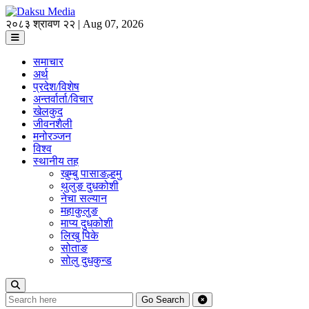
२०८३ श्रावण २२ | Aug 07, 2026
समाचार
अर्थ
प्रदेश/विशेष
अन्तर्वार्ता/विचार
खेलकुद
जीवनशैली
मनोरञ्जन
विश्व
स्थानीय तह
खुम्बु पासाङल्हमु
थुलुङ दुधकोशी
नेचा सल्यान
महाकुलुङ
माप्य दुधकोशी
लिखु पिके
सोताङ
सोलु दुधकुन्ड
Go
Search